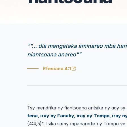
"
"... dia mangataka aminareo mba han
niantsoana anareo"
"
Efesiana 4:1
Tsy mendrika ny fiantsoana antsika ny ady sy 
tena, iray ny Fanahy, iray ny Tompo, iray n
(4:4,5)". Isika samy mpanaradia ny Tompo ve 