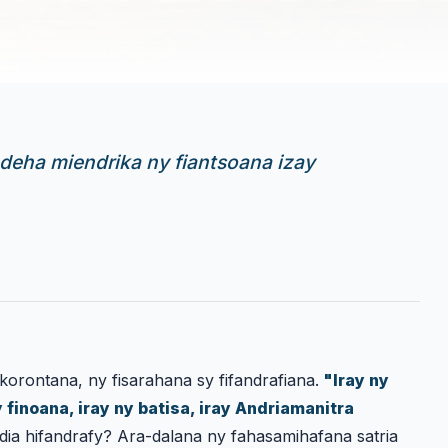
deha miendrika ny fiantsoana izay
korontana, ny fisarahana sy fifandrafiana.
"Iray ny
y finoana, iray ny batisa, iray Andriamanitra
dia hifandrafy? Ara-dalana ny fahasamihafana satria