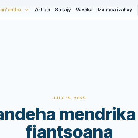
san'andro
Artikla
Sokajy
Vavaka
Iza moa izahay
JULY 15, 2025
ndeha mendrika
fiantsoana