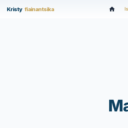
Kristy
fiainantsika
I
Ma