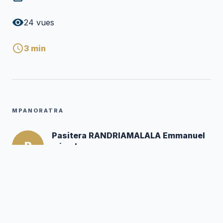
24
vues
3
min
MPANORATRA
Pasitera RANDRIAMALALA Emmanuel
P
mivady
Mpanoratra ny hafatra
Posté par :
Editor