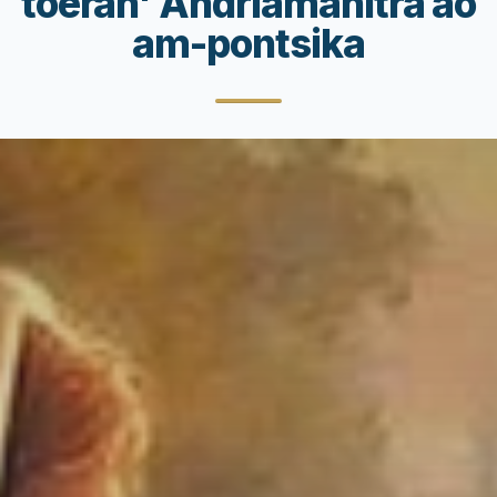
toeran' Andriamanitra ao
am-pontsika