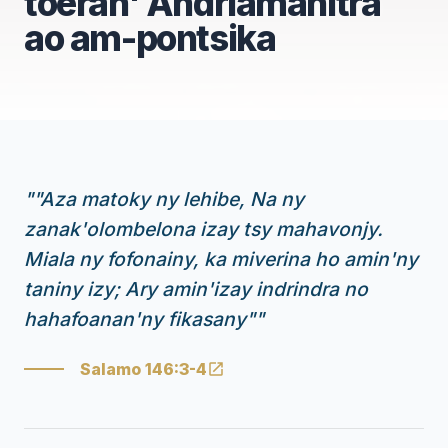
toeran' Andriamanitra
ao am-pontsika
"
"Aza matoky ny lehibe, Na ny
zanak'olombelona izay tsy mahavonjy.
Miala ny fofonainy, ka miverina ho amin'ny
taniny izy; Ary amin'izay indrindra no
hahafoanan'ny fikasany"
"
Salamo 146:3-4