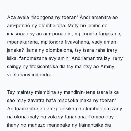
Aza avela hisongona ny toeran' Andriamanitra ao
am-ponao ny olombelona. Mety ho lehibe eo
imasonao sy ao am-ponao io, mpitondra fanjakana,
mpanakarena, mpitondra fivavahana, vady aman-
janaka? Ilaina ny olombelona, tsy tsara raha irery
isika, fanomezana avy amin' Andriamanitra izy ireny
saingy ny fitokisantsika dia tsy maintsy ao Aminy
voalohany indrindra.
Tsy maintsy miambina sy mandinin-tena tsara isika
sao misy zavatra hafa misosoka maka ny toeran'
Andriamanitra ao am-pontsika na olombelona izany
na olona maty na vola sy fananana. Tompo iray
ihany no mahazo manapaka ny fiainantsika dia