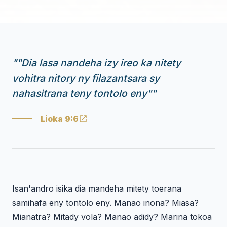
"
"Dia lasa nandeha izy ireo ka nitety
vohitra nitory ny filazantsara sy
nahasitrana teny tontolo eny"
"
Lioka 9:6
Isan'andro isika dia mandeha mitety toerana
samihafa eny tontolo eny. Manao inona? Miasa?
Mianatra? Mitady vola? Manao adidy? Marina tokoa