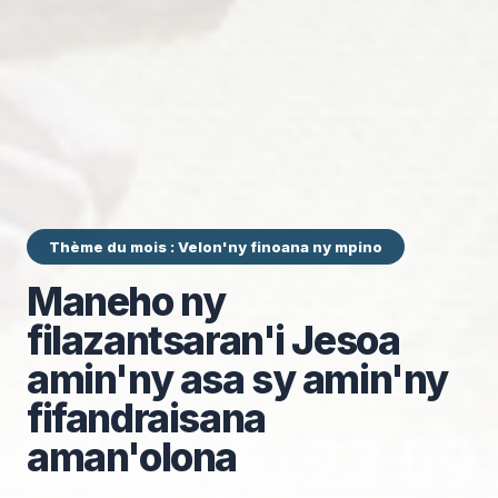
Thème du mois : Velon'ny finoana ny mpino
Maneho ny
filazantsaran'i Jesoa
amin'ny asa sy amin'ny
fifandraisana
aman'olona