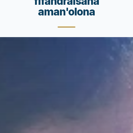
fifandraisana
aman'olona