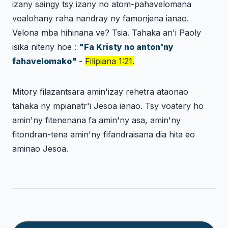
izany saingy tsy izany no atom-pahavelomana
voalohany raha nandray ny famonjena ianao.
Velona mba hihinana ve? Tsia. Tahaka an'i Paoly
isika niteny hoe :
"Fa Kristy no anton'ny
fahavelomako"
-
Filipiana 1:21.
Mitory filazantsara amin'izay rehetra ataonao
tahaka ny mpianatr'i Jesoa ianao. Tsy voatery ho
amin'ny fitenenana fa amin'ny asa, amin'ny
fitondran-tena amin'ny fifandraisana dia hita eo
aminao Jesoa.