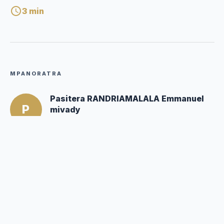
3
min
MPANORATRA
Pasitera RANDRIAMALALA Emmanuel
P
mivady
Mpanoratra ny hafatra
Posté par :
Editor