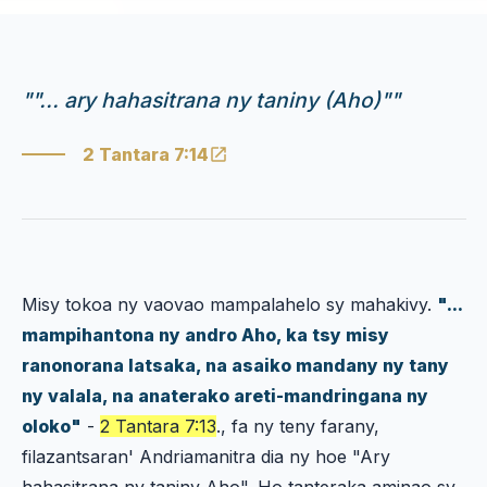
"
"... ary hahasitrana ny taniny (Aho)"
"
2 Tantara 7:14
Misy tokoa ny vaovao mampalahelo sy mahakivy.
"...
mampihantona ny andro Aho, ka tsy misy
ranonorana latsaka, na asaiko mandany ny tany
ny valala, na anaterako areti-mandringana ny
oloko"
-
2 Tantara 7:13
., fa ny teny farany,
filazantsaran' Andriamanitra dia ny hoe "Ary