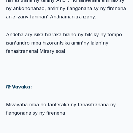
hahasitrana ny taniny Aho". Ho tanteraka aminao sy
ny ankohonanao, amin'ny fiangonana sy ny firenena
anie izany fanirian' Andriamanitra izany.
Andeha ary isika hiaraka hiaino ny bitsiky ny tompo
isan'andro mba hizorantsika amin'ny lalan'ny
fanasitranana! Mirary soa!
🤲 Vavaka :
Mivavaha mba ho tanteraka ny fanasitranana ny
fiangonana sy ny firenena