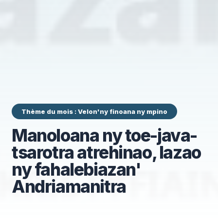
Thème du mois : Velon'ny finoana ny mpino
Manoloana ny toe-java-
tsarotra atrehinao, lazao
ny fahalebiazan'
Andriamanitra