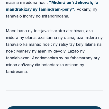
masina miredona hoe :
"Miderà an'i Jehovah, fa
mandrakizay ny famindram-pony".
Vokany, ny
fahavalo indray no mifandringana.
Manoloana ny toe-java-tsarotra atrehinao, aza
midera ny olana, aza itarina ny olana, aza midera ny
fahavalo ka manao hoe : ny ratsy tsy kely làlana na
hoe : Mahery ny asan'ny devoly. Lazao ny
fahalebiazan' Andriamanitra sy ny fahatsarany ary
minoa an'izany dia hotanteraka aminao ny
fandresena.