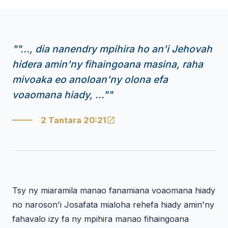
"
"..., dia nanendry mpihira ho an'i Jehovah
hidera amin'ny fihaingoana masina, raha
mivoaka eo anoloan'ny olona efa
voaomana hiady, ..."
"
2 Tantara 20:21
Tsy ny miaramila manao fanamiana voaomana hiady
no naroson'i Josafata mialoha rehefa hiady amin'ny
fahavalo izy fa ny mpihira manao fihaingoana