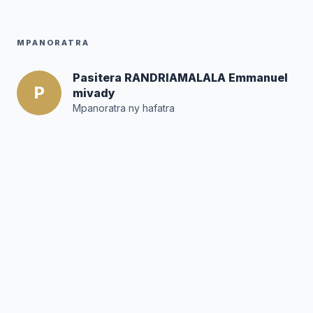
MPANORATRA
Pasitera RANDRIAMALALA Emmanuel
P
mivady
Mpanoratra ny hafatra
Posté par :
Editor