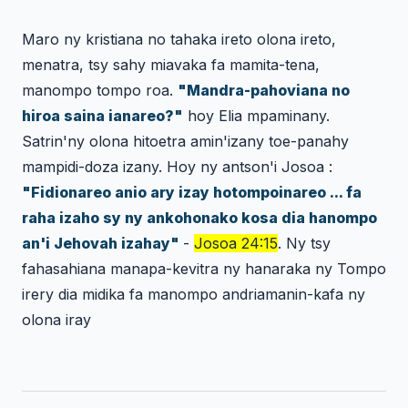
Maro ny kristiana no tahaka ireto olona ireto,
menatra, tsy sahy miavaka fa mamita-tena,
manompo tompo roa.
"Mandra-pahoviana no
hiroa saina ianareo?"
hoy Elia mpaminany.
Satrin'ny olona hitoetra amin'izany toe-panahy
mampidi-doza izany. Hoy ny antson'i Josoa :
"Fidionareo anio ary izay hotompoinareo ... fa
raha izaho sy ny ankohonako kosa dia hanompo
an'i Jehovah izahay"
-
Josoa 24:15
.
Ny tsy
fahasahiana manapa-kevitra ny hanaraka ny Tompo
irery dia midika fa manompo andriamanin-kafa ny
olona iray