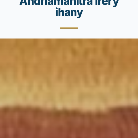
Andriamanitra irery
ihany