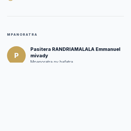
MPANORATRA
Pasitera RANDRIAMALALA Emmanuel
P
mivady
Mpanoratra ny hafatra
Posté par :
Editor