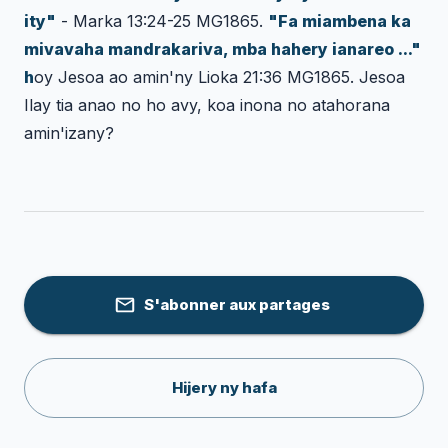
ity"
-
Marka 13:24-25 MG1865
.
"Fa miambena ka
mivavaha mandrakariva, mba hahery ianareo ..."
h
oy Jesoa ao amin'ny
Lioka 21:36 MG1865
. Jesoa
Ilay tia anao no ho avy, koa inona no atahorana
amin'izany?
S'abonner aux partages
Hijery ny hafa