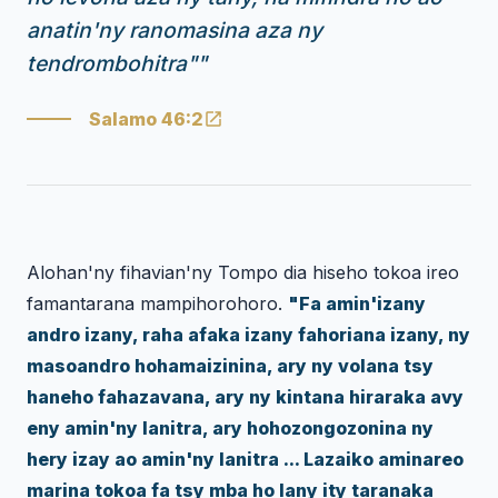
anatin'ny ranomasina aza ny
tendrombohitra"
"
Salamo 46:2
Alohan'ny fihavian'ny Tompo dia hiseho tokoa ireo
famantarana mampihorohoro.
"Fa amin'izany
andro izany, raha afaka izany fahoriana izany, ny
masoandro hohamaizinina, ary ny volana tsy
haneho fahazavana, ary ny kintana hiraraka avy
eny amin'ny lanitra, ary hohozongozonina ny
hery izay ao amin'ny lanitra ... Lazaiko aminareo
marina tokoa fa tsy mba ho lany ity taranaka