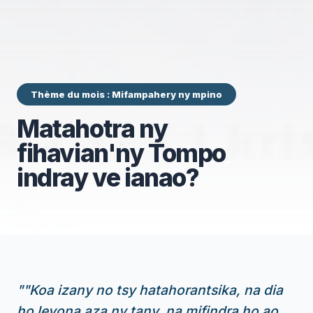
Thème du mois : Mifampahery ny mpino
Matahotra ny
fihavian'ny Tompo
indray ve ianao?
"
"Koa izany no tsy hatahorantsika, na dia
ho levona aza ny tany, na mifindra ho ao