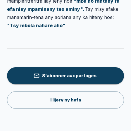
mampieritreritra ilay teny hoe
"mba ho fantany fa
efa nisy mpaminany teo aminy".
Tsy misy afaka
manamarin-tena any aoriana any ka hiteny hoe:
"Tsy mbola nahare aho"
S'abonner aux partages
Hijery ny hafa