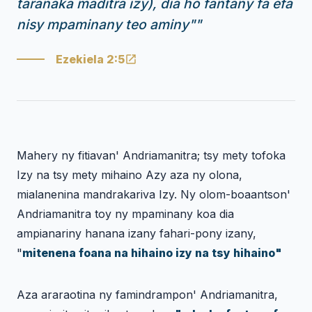
taranaka maditra izy), dia ho fantany fa efa
nisy mpaminany teo aminy"
"
Ezekiela 2:5
Mahery ny fitiavan' Andriamanitra; tsy mety tofoka
Izy na tsy mety mihaino Azy aza ny olona,
mialanenina mandrakariva Izy. Ny olom-boaantson'
Andriamanitra toy ny mpaminany koa dia
ampianariny hanana izany fahari-pony izany,
"
mitenena foana na hihaino izy na tsy hihaino"
Aza araraotina ny famindrampon' Andriamanitra,