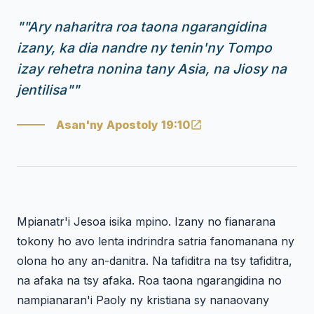
"
"Ary naharitra roa taona ngarangidina
izany, ka dia nandre ny tenin'ny Tompo
izay rehetra nonina tany Asia, na Jiosy na
jentilisa"
"
Asan'ny Apostoly 19:10
Mpianatr'i Jesoa isika mpino. Izany no fianarana
tokony ho avo lenta indrindra satria fanomanana ny
olona ho any an-danitra. Na tafiditra na tsy tafiditra,
na afaka na tsy afaka. Roa taona ngarangidina no
nampianaran'i Paoly ny kristiana sy nanaovany