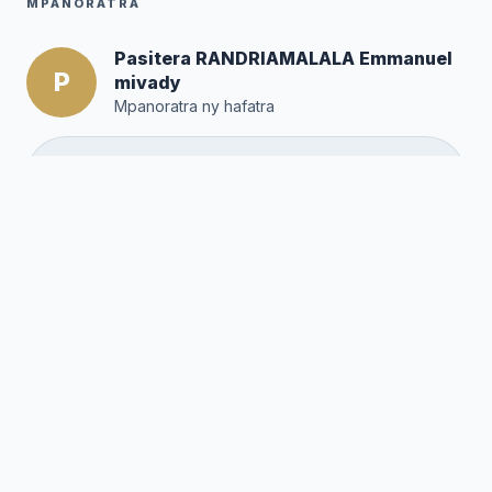
MPANORATRA
Pasitera RANDRIAMALALA Emmanuel
P
mivady
Mpanoratra ny hafatra
Posté par :
Editor