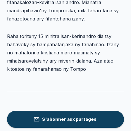
fifanakalozan-kevitra isan'andro. Mianatra
mandrapihavin'ny Tompo isika, mila faharetana sy
fahazotoana ary fifantohana izany.
Raha toriteny 15 minitra isan-kerinandro dia tsy
hahavoky sy hampahatanjaka ny fanahinao. Izany
no mahatonga kristiana maro matimaty sy
mihatsaravelatsihy ary miverin-dalana. Aza atao
kitoatoa ny fanarahanao ny Tompo
S'abonner aux partages