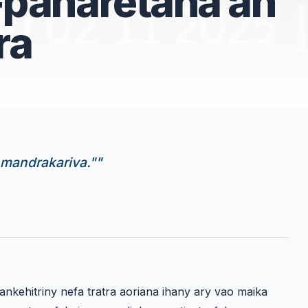
paharetana an'
ra
 mandrakariva."
"
nkehitriny nefa tratra aoriana ihany ary vao maika