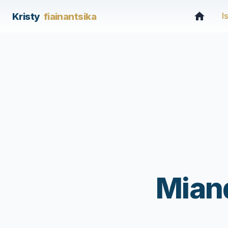
Kristy
fiainantsika
I
Mian