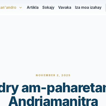
san'andro
Artikla
Sokajy
Vavaka
Iza moa izahay
NOVEMBER 2, 2025
dry am-paharetan
Andriamanitra