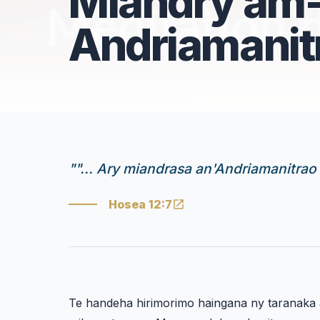
Miandry am-
Andriamanit
"
"... Ary miandrasa an'Andriamanitrao
Hosea 12:7
Te handeha hirimorimo haingana ny taranaka a