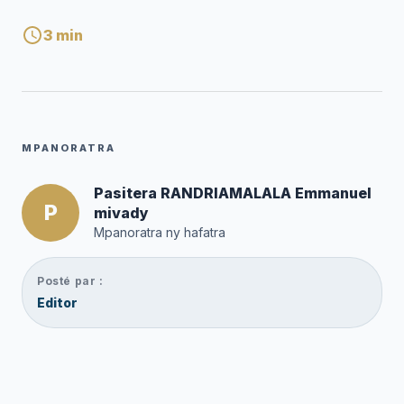
3
min
MPANORATRA
Pasitera RANDRIAMALALA Emmanuel
P
mivady
Mpanoratra ny hafatra
Posté par :
Editor