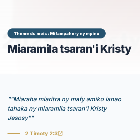
Thème du mois : Mifampahery ny mpino
Miaramila tsaran'i Kristy
"
"Miaraha miaritra ny mafy amiko ianao
tahaka ny miaramila tsaran'i Kristy
Jesosy"
"
2 Timoty 2:3