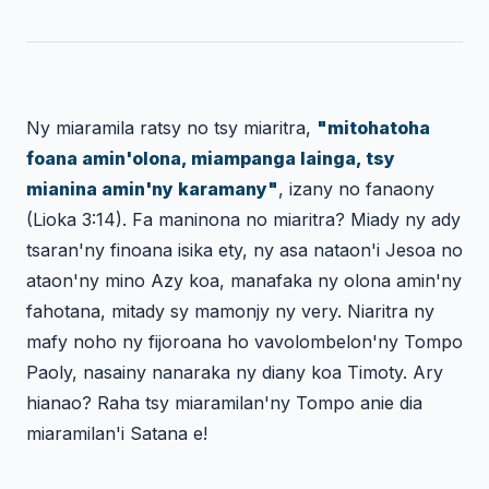
Ny miaramila ratsy no tsy miaritra,
"mitohatoha
foana amin'olona, miampanga lainga, tsy
mianina amin'ny karamany"
, izany no fanaony
(
Lioka 3:14
). Fa maninona no miaritra? Miady ny ady
tsaran'ny finoana isika ety, ny asa nataon'i Jesoa no
ataon'ny mino Azy koa, manafaka ny olona amin'ny
fahotana, mitady sy mamonjy ny very. Niaritra ny
mafy noho ny fijoroana ho vavolombelon'ny Tompo
Paoly, nasainy nanaraka ny diany koa Timoty. Ary
hianao? Raha tsy miaramilan'ny Tompo anie dia
miaramilan'i Satana e!