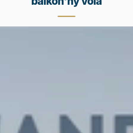
baikon'ny vola