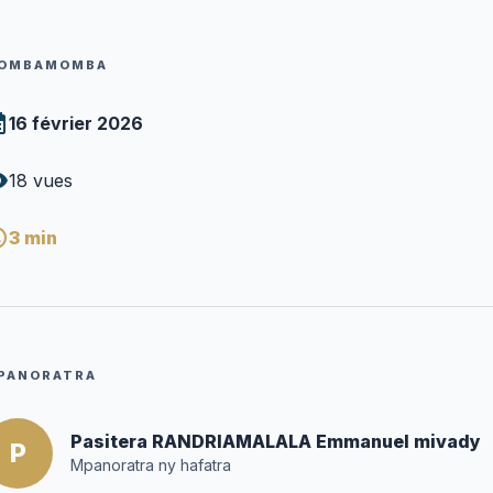
OMBAMOMBA
16 février 2026
18
vues
3
min
PANORATRA
Pasitera RANDRIAMALALA Emmanuel mivady
P
Mpanoratra ny hafatra