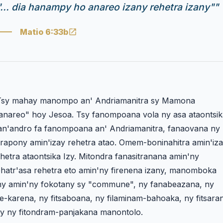
"... dia hanampy ho anareo izany rehetra izany"
"
Matio 6:33b
Tsy mahay manompo an' Andriamanitra sy Mamona
ianareo" hoy Jesoa. Tsy fanompoana vola ny asa ataontsik
san'andro fa fanompoana an' Andriamanitra, fanaovana ny
trapony amin'izay rehetra atao. Omem-boninahitra amin'iz
hetra ataontsika Izy. Mitondra fanasitranana amin'ny
ehatr'asa rehetra eto amin'ny firenena izany, manomboka
ny amin'ny fokotany sy "commune", ny fanabeazana, ny
e-karena, ny fitsaboana, ny filaminam-bahoaka, ny fitsara
ry ny fitondram-panjakana manontolo.