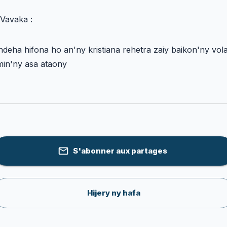
Vavaka :
deha hifona ho an'ny kristiana rehetra zaiy baikon'ny vol
min'ny asa ataony
S'abonner aux partages
Hijery ny hafa