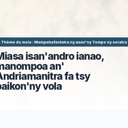
Thème du mois : Mampahafantatra ny asan'ny Tompo ny soratra
Miasa isan'andro ianao,
manompoa an'
Andriamanitra fa tsy
baikon'ny vola