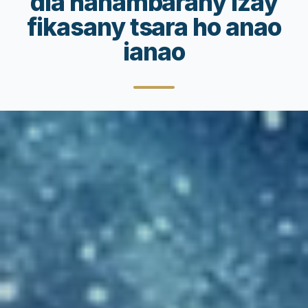
dia hanambaràny izay
fikasany tsara ho anao
ianao