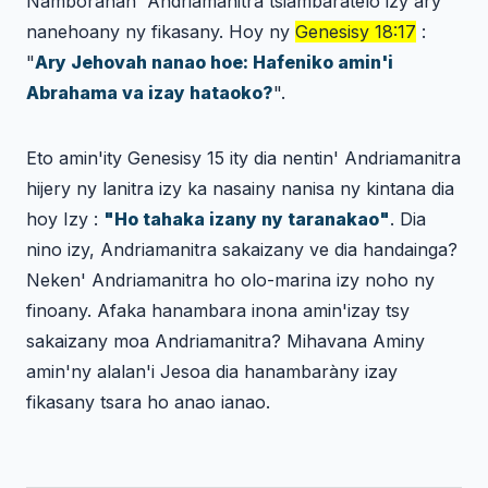
Namborahan' Andriamanitra tsiambaratelo izy ary
nanehoany ny fikasany. Hoy ny
Genesisy 18:17
:
"
Ary Jehovah nanao hoe: Hafeniko amin'i
Abrahama va izay hataoko?
".
Eto amin'ity Genesisy 15 ity dia nentin' Andriamanitra
hijery ny lanitra izy ka nasainy nanisa ny kintana dia
hoy Izy :
"Ho tahaka izany ny taranakao"
. Dia
nino izy, Andriamanitra sakaizany ve dia handainga?
Neken' Andriamanitra ho olo-marina izy noho ny
finoany. Afaka hanambara inona amin'izay tsy
sakaizany moa Andriamanitra? Mihavana Aminy
amin'ny alalan'i Jesoa dia hanambaràny izay
fikasany tsara ho anao ianao.