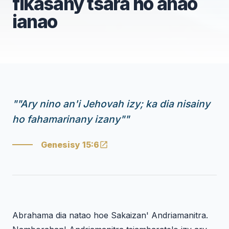
fikasany tsara ho anao
ianao
"
"Ary nino an'i Jehovah izy; ka dia nisainy
ho fahamarinany izany"
"
Genesisy 15:6
Abrahama dia natao hoe Sakaizan' Andriamanitra.