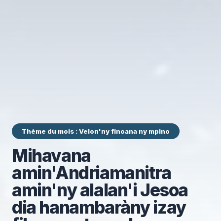
Thème du mois : Velon'ny finoana ny mpino
Mihavana
amin'Andriamanitra
amin'ny alalan'i Jesoa
dia hanambaràny izay