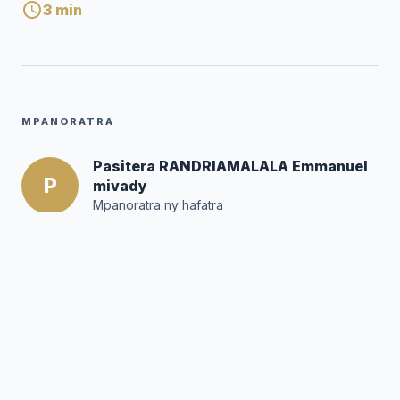
3
min
MPANORATRA
Pasitera RANDRIAMALALA Emmanuel
P
mivady
Mpanoratra ny hafatra
Posté par :
Editor