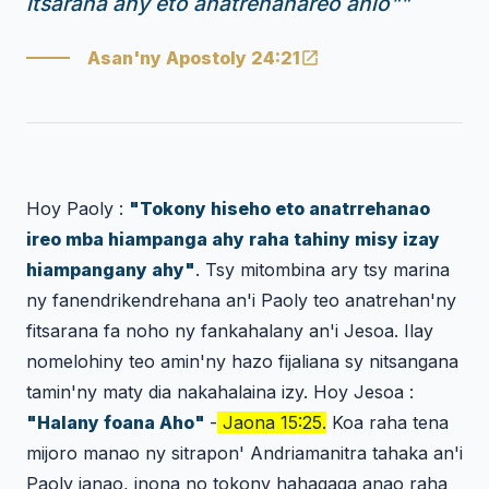
itsarana ahy eto anatrehanareo anio"
"
Asan'ny Apostoly 24:21
Hoy Paoly :
"Tokony hiseho eto anatrrehanao
ireo mba hiampanga ahy raha tahiny misy izay
hiampangany ahy"
. Tsy mitombina ary tsy marina
ny fanendrikendrehana an'i Paoly teo anatrehan'ny
fitsarana fa noho ny fankahalany an'i Jesoa. Ilay
nomelohiny teo amin'ny hazo fijaliana sy nitsangana
tamin'ny maty dia nakahalaina izy. Hoy Jesoa :
"Halany foana Aho"
-
Jaona 15:25.
Koa raha tena
mijoro manao ny sitrapon' Andriamanitra tahaka an'i
Paoly ianao, inona no tokony hahagaga anao raha