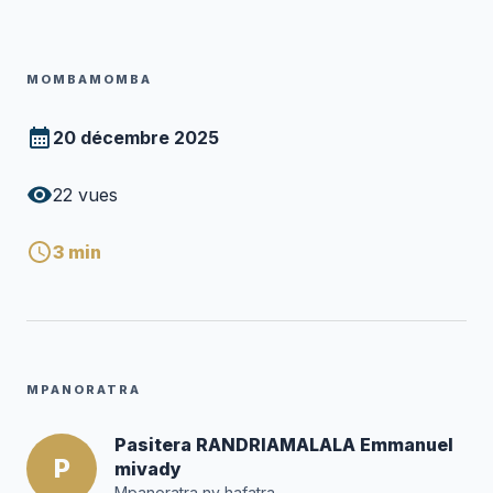
MOMBAMOMBA
20 décembre 2025
22
vues
3
min
MPANORATRA
Pasitera RANDRIAMALALA Emmanuel
P
mivady
Mpanoratra ny hafatra