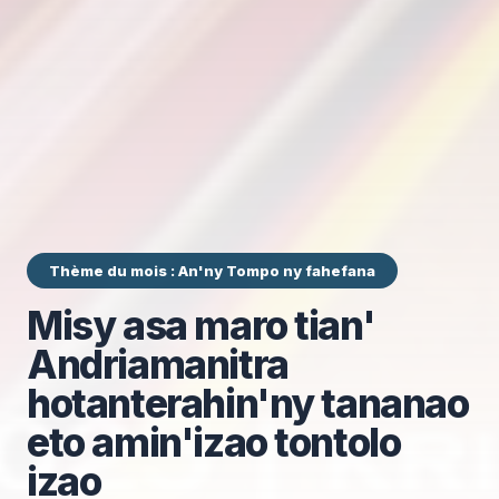
Thème du mois : An'ny Tompo ny fahefana
Misy asa maro tian'
Andriamanitra
hotanterahin'ny tananao
eto amin'izao tontolo
izao