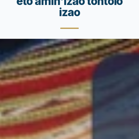
eto amin'izao tontolo
izao