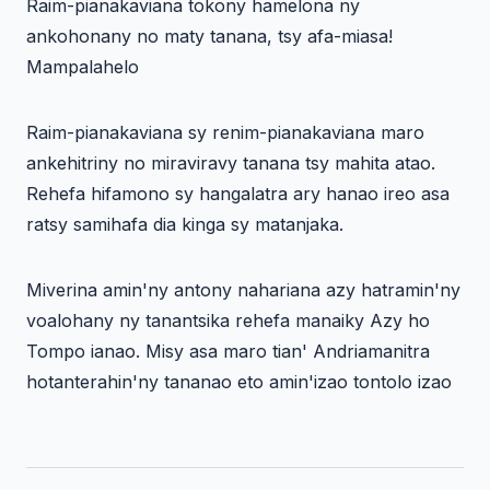
Raim-pianakaviana tokony hamelona ny
ankohonany no maty tanana, tsy afa-miasa!
Mampalahelo
Raim-pianakaviana sy renim-pianakaviana maro
ankehitriny no miraviravy tanana tsy mahita atao.
Rehefa hifamono sy hangalatra ary hanao ireo asa
ratsy samihafa dia kinga sy matanjaka.
Miverina amin'ny antony nahariana azy hatramin'ny
voalohany ny tanantsika rehefa manaiky Azy ho
Tompo ianao. Misy asa maro tian' Andriamanitra
hotanterahin'ny tananao eto amin'izao tontolo izao