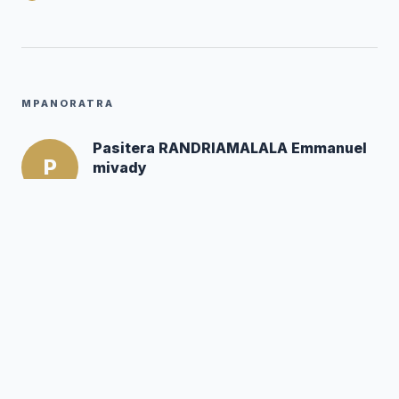
MPANORATRA
Pasitera RANDRIAMALALA Emmanuel
P
mivady
Mpanoratra ny hafatra
Posté par :
Editor