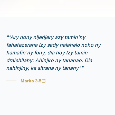
"
"Ary nony nijerijery azy tamin'ny
fahatezerana Izy sady nalahelo noho ny
hamafin'ny fony, dia hoy Izy tamin-
dralehilahy: Ahinjiro ny tananao. Dia
nahinjiny, ka sitrana ny tànany"
"
Marka 3:5