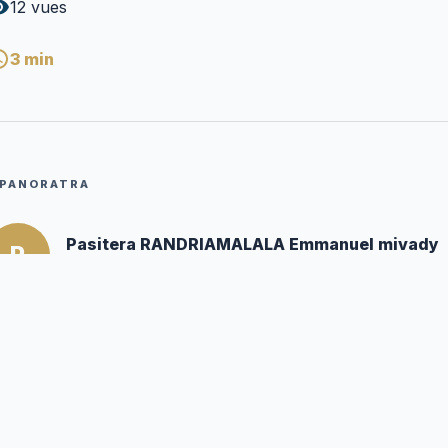
12
vues
3
min
PANORATRA
Pasitera RANDRIAMALALA Emmanuel mivady
P
Mpanoratra ny hafatra
Posté par :
Editor