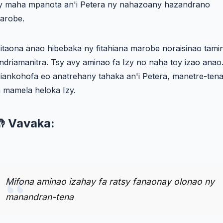
y maha mpanota an'i Petera ny nahazoany hazandrano
arobe.
itaona anao hibebaka ny fitahiana marobe noraisinao tamin
ndriamanitra. Tsy avy aminao fa Izy no naha toy izao anao
iankohofa eo anatrehany tahaka an'i Petera, manetre-ten
a mamela heloka Izy.
 Vavaka:
Mifona aminao izahay fa ratsy fanaonay olonao ny
manandran-tena