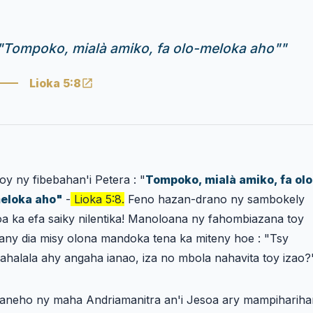
"Tompoko, mialà amiko, fa olo-meloka aho"
"
Lioka 5:8
oy ny fibebahan'i Petera : "
Tompoko, mialà amiko, fa olo
eloka aho"
-
Lioka 5:8.
Feno hazan-drano ny sambokely
oa ka efa saiky nilentika! Manoloana ny fahombiazana toy
zany dia misy olona mandoka tena ka miteny hoe : "Tsy
ahalala ahy angaha ianao, iza no mbola nahavita toy izao?
aneho ny maha Andriamanitra an'i Jesoa ary mampihariha