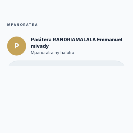
MPANORATRA
Pasitera RANDRIAMALALA Emmanuel
P
mivady
Mpanoratra ny hafatra
Posté par :
Editor