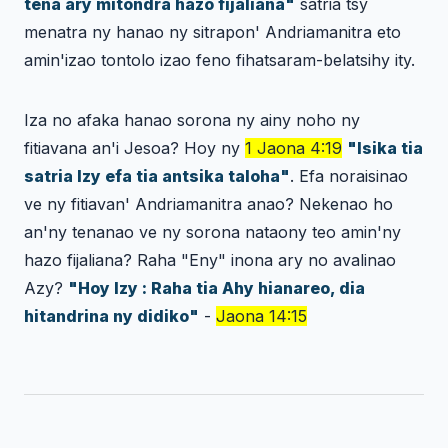
tena ary mitondra hazo fijaliana"
satria tsy
menatra ny hanao ny sitrapon' Andriamanitra eto
amin'izao tontolo izao feno fihatsaram-belatsihy ity.
Iza no afaka hanao sorona ny ainy noho ny
fitiavana an'i Jesoa? Hoy ny
1 Jaona 4:19
"Isika tia
satria Izy efa tia antsika taloha"
. Efa noraisinao
ve ny fitiavan' Andriamanitra anao? Nekenao ho
an'ny tenanao ve ny sorona nataony teo amin'ny
hazo fijaliana? Raha "Eny" inona ary no avalinao
Azy?
"Hoy Izy : Raha tia Ahy hianareo, dia
hitandrina ny didiko"
-
Jaona 14:15