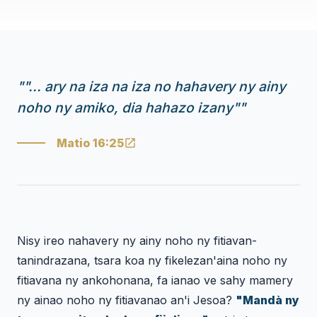
"
"... ary na iza na iza no hahavery ny ainy
noho ny amiko, dia hahazo izany"
"
Matio 16:25
Nisy ireo nahavery ny ainy noho ny fitiavan-
tanindrazana, tsara koa ny fikelezan'aina noho ny
fitiavana ny ankohonana, fa ianao ve sahy mamery
ny ainao noho ny fitiavanao an'i Jesoa?
"Mandà ny