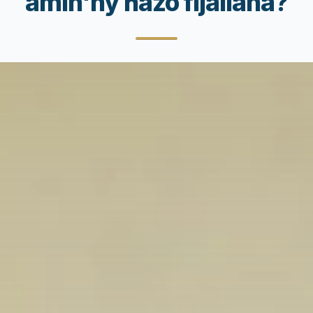
amin'ny hazo fijaliana?