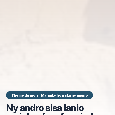
Thème du mois : Manaiky ho iraka ny mpino
Ny andro sisa lanio