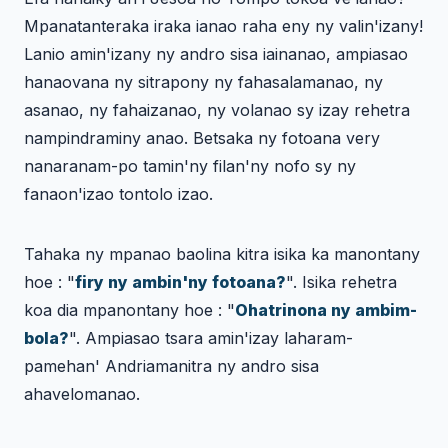
Mpanatanteraka iraka ianao raha eny ny valin'izany!
Lanio amin'izany ny andro sisa iainanao, ampiasao
hanaovana ny sitrapony ny fahasalamanao, ny
asanao, ny fahaizanao, ny volanao sy izay rehetra
nampindraminy anao. Betsaka ny fotoana very
nanaranam-po tamin'ny filan'ny nofo sy ny
fanaon'izao tontolo izao.
Tahaka ny mpanao baolina kitra isika ka manontany
hoe : "
firy ny ambin'ny fotoana?
". Isika rehetra
koa dia mpanontany hoe : "
Ohatrinona ny ambim-
bola?
". Ampiasao tsara amin'izay laharam-
pamehan' Andriamanitra ny andro sisa
ahavelomanao.