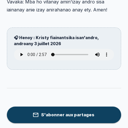
Vavaka: Mba ho vitanay amin'izay andro sisa
iainanay anie izay anirahanao anay ety. Amen!
🎧 Henoy : Kristy fiainantsika isan'andro,
androany
3 juillet 2026
S'abonner aux partages