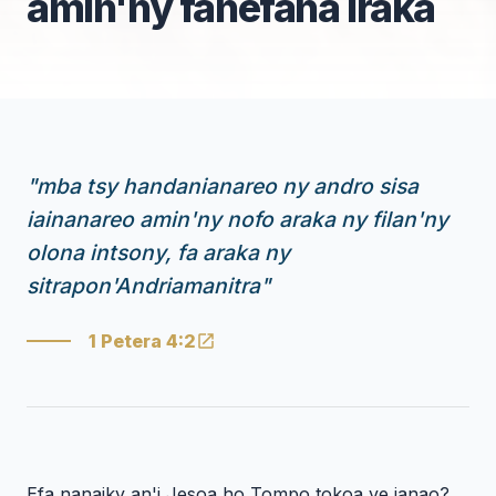
amin'ny fanefana iraka
"
mba tsy handanianareo ny andro sisa
iainanareo amin'ny nofo araka ny filan'ny
olona intsony, fa araka ny
sitrapon'Andriamanitra
"
1 Petera 4:2
Efa nanaiky an'i Jesoa ho Tompo tokoa ve ianao?