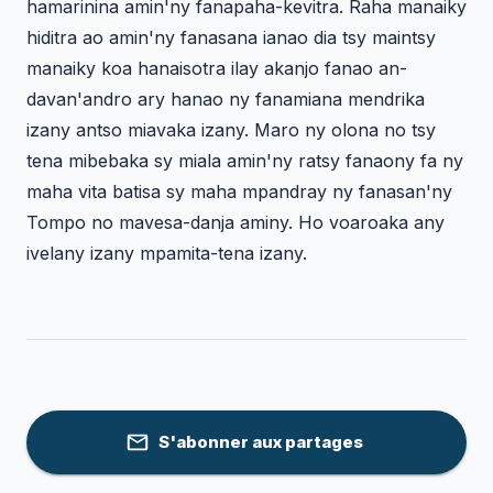
hamarinina amin'ny fanapaha-kevitra. Raha manaiky
hiditra ao amin'ny fanasana ianao dia tsy maintsy
manaiky koa hanaisotra ilay akanjo fanao an-
davan'andro ary hanao ny fanamiana mendrika
izany antso miavaka izany. Maro ny olona no tsy
tena mibebaka sy miala amin'ny ratsy fanaony fa ny
maha vita batisa sy maha mpandray ny fanasan'ny
Tompo no mavesa-danja aminy. Ho voaroaka any
ivelany izany mpamita-tena izany.
S'abonner aux partages