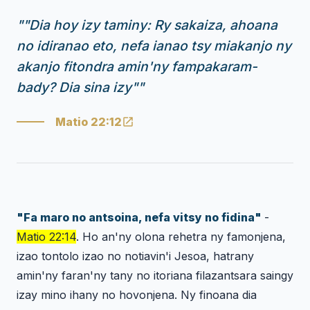
"
"Dia hoy izy taminy: Ry sakaiza, ahoana
no idiranao eto, nefa ianao tsy miakanjo ny
akanjo fitondra amin'ny fampakaram-
bady? Dia sina izy"
"
Matio 22:12
"Fa maro no antsoina, nefa vitsy no fidina"
-
Matio 22:14
. Ho an'ny olona rehetra ny famonjena,
izao tontolo izao no notiavin'i Jesoa, hatrany
amin'ny faran'ny tany no itoriana filazantsara saingy
izay mino ihany no hovonjena. Ny finoana dia