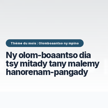
Thème du mois : Olomboaantso ny mpino
Ny olom-boaantso dia
tsy mitady tany malemy
hanorenam-pangady