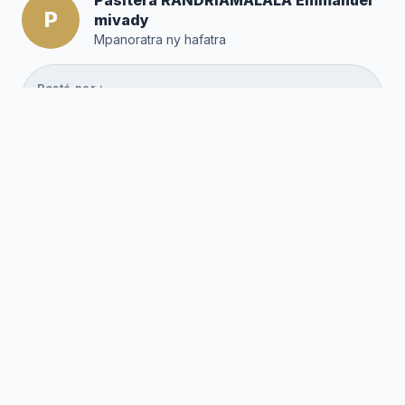
Pasitera RANDRIAMALALA Emmanuel
P
mivady
Mpanoratra ny hafatra
Posté par :
Editor