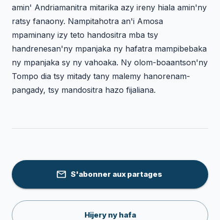
amin' Andriamanitra mitarika azy ireny hiala amin'ny
ratsy fanaony. Nampitahotra an'i Amosa
mpaminany izy teto handositra mba tsy
handrenesan'ny mpanjaka ny hafatra mampibebaka
ny mpanjaka sy ny vahoaka. Ny olom-boaantson'ny
Tompo dia tsy mitady tany malemy hanorenam-
pangady, tsy mandositra hazo fijaliana.
S'abonner aux partages
Hijery ny hafa