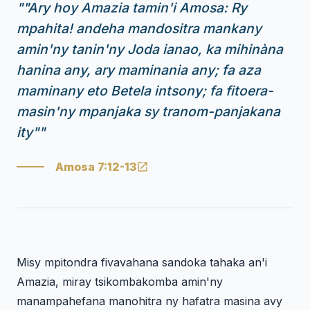
"
"Ary hoy Amazia tamin'i Amosa: Ry
mpahita! andeha mandositra mankany
amin'ny tanin'ny Joda ianao, ka mihinàna
hanina any, ary maminania any; fa aza
maminany eto Betela intsony; fa fitoera-
masin'ny mpanjaka sy tranom-panjakana
ity"
"
Amosa 7:12-13
Misy mpitondra fivavahana sandoka tahaka an'i
Amazia, miray tsikombakomba amin'ny
manampahefana manohitra ny hafatra masina avy