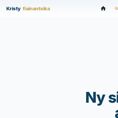
Kristy
fiainantsika
I
Ny s