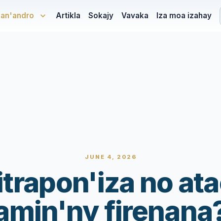
san'andro
Artikla
Sokajy
Vavaka
Iza moa izahay
JUNE 4, 2026
itrapon'iza no ata
amin'ny firenana