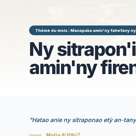
Thème du mois : Manapaka amin'ny fahefany n
Ny sitrapon'
amin'ny fire
"
Hatao anie ny sitraponao etỳ an-tany 
Matio 6:10b