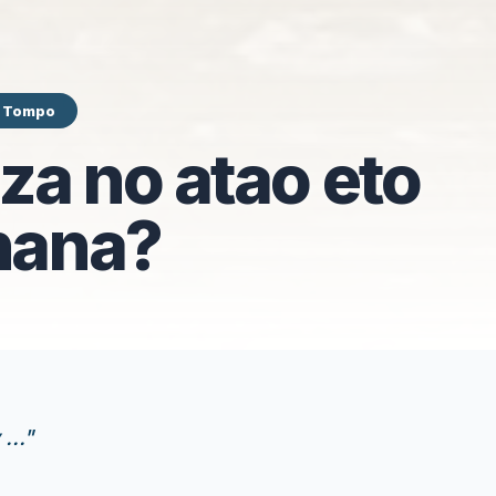
y Tompo
iza no atao eto
nana?
...
"