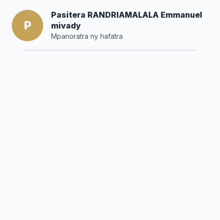
Pasitera RANDRIAMALALA Emmanuel
P
mivady
Mpanoratra ny hafatra
Posté par :
Editor