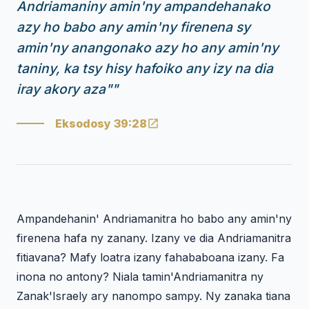
Andriamaniny amin'ny ampandehanako
azy ho babo any amin'ny firenena sy
amin'ny anangonako azy ho any amin'ny
taniny, ka tsy hisy hafoiko any izy na dia
iray akory aza"
"
Eksodosy 39:28
Ampandehanin' Andriamanitra ho babo any amin'ny
firenena hafa ny zanany. Izany ve dia Andriamanitra
fitiavana? Mafy loatra izany fahababoana izany. Fa
inona no antony? Niala tamin'Andriamanitra ny
Zanak'Israely ary nanompo sampy. Ny zanaka tiana