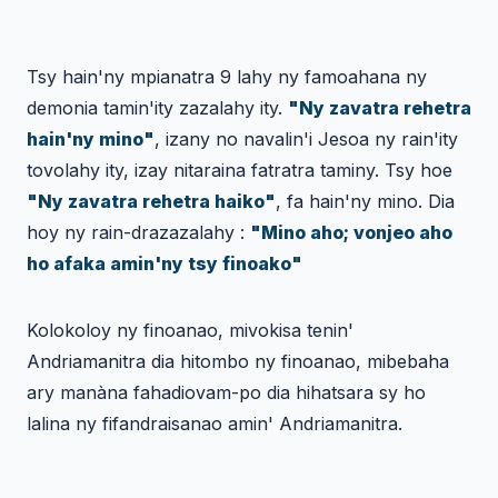
Tsy hain'ny mpianatra 9 lahy ny famoahana ny
demonia tamin'ity zazalahy ity.
"Ny zavatra rehetra
hain'ny mino"
, izany no navalin'i Jesoa ny rain'ity
tovolahy ity, izay nitaraina fatratra taminy. Tsy hoe
"Ny zavatra rehetra haiko"
, fa hain'ny mino. Dia
hoy ny rain-drazazalahy :
"Mino aho; vonjeo aho
ho afaka amin'ny tsy finoako"
Kolokoloy ny finoanao, mivokisa tenin'
Andriamanitra dia hitombo ny finoanao, mibebaha
ary manàna fahadiovam-po dia hihatsara sy ho
lalina ny fifandraisanao amin' Andriamanitra.