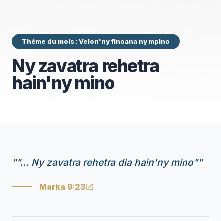
Thème du mois : Velon'ny finoana ny mpino
Ny zavatra rehetra
hain'ny mino
"
"... Ny zavatra rehetra dia hain'ny mino"
"
Marka 9:23