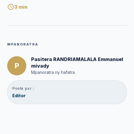
3
min
MPANORATRA
Pasitera RANDRIAMALALA Emmanuel
P
mivady
Mpanoratra ny hafatra
Posté par :
Editor