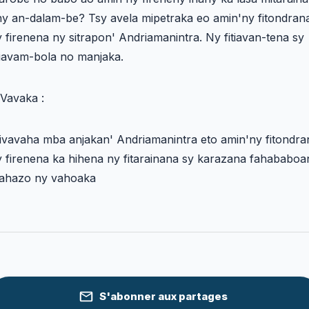
ny an-dalam-be? Tsy avela mipetraka eo amin'ny fitondran
 firenena ny sitrapon' Andriamanintra. Ny fitiavan-tena sy
tiavam-bola no manjaka.
Vavaka :
ivavaha mba anjakan' Andriamanintra eto amin'ny fitondra
 firenena ka hihena ny fitarainana sy karazana fahababoa
ahazo ny vahoaka
S'abonner aux partages