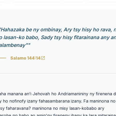
"Hahazaka be ny ombinay, Ary tsy hisy ho rava, 
o lasan-ko babo, Sady tsy hisy fitarainana any a
alambenay"
"
Salamo 144:14
aha manana an'i Jehovah ho Andriamanininy ny firenena d
sy ho nofinofy izany fahasambarana izany. Fa maninona no
isy faharavana? maninona no misy lasan-kobabo ary
robe no babo ao amin'ny fireneny ihany ka lasa mitaraina