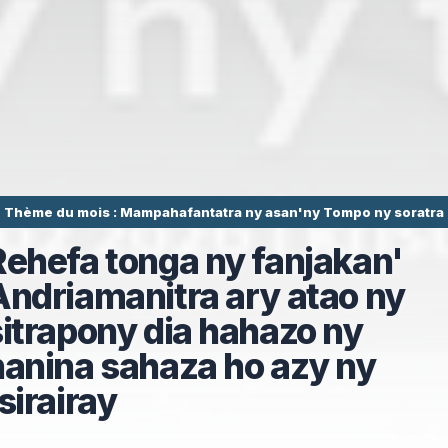
Thème du mois : Mampahafantatra ny asan'ny Tompo ny soratra
Rehefa tonga ny fanjakan'
Andriamanitra ary atao ny
sitrapony dia hahazo ny
hanina sahaza ho azy ny
sirairay