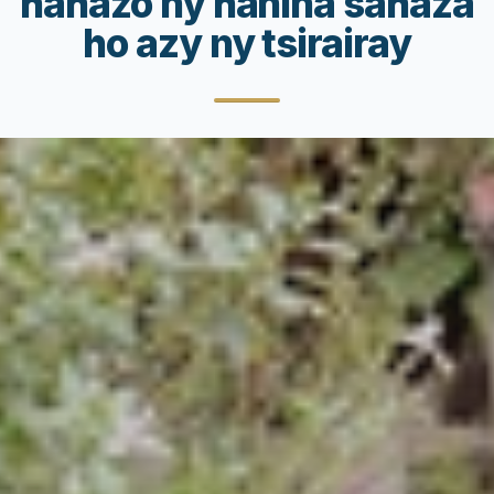
hahazo ny hanina sahaza
ho azy ny tsirairay