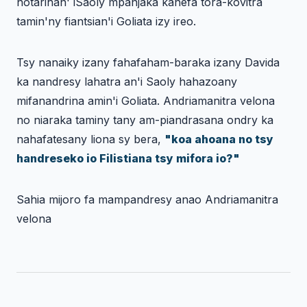
notarihan' iSaoly mpanjaka kanefa tora-kovitra
tamin'ny fiantsian'i Goliata izy ireo.
Tsy nanaiky izany fahafaham-baraka izany Davida
ka nandresy lahatra an'i Saoly hahazoany
mifanandrina amin'i Goliata. Andriamanitra velona
no niaraka taminy tany am-piandrasana ondry ka
nahafatesany liona sy bera,
"koa ahoana no tsy
handreseko io Filistiana tsy mifora io?"
Sahia mijoro fa mampandresy anao Andriamanitra
velona