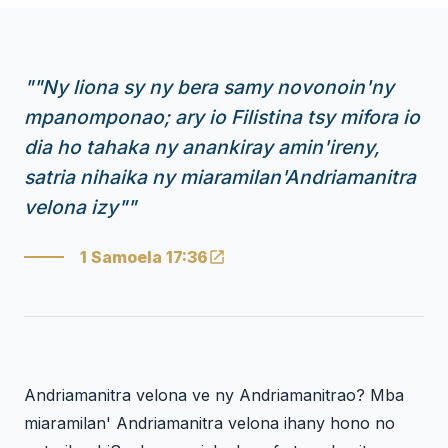
"
"Ny liona sy ny bera samy novonoin'ny
mpanomponao; ary io Filistina tsy mifora io
dia ho tahaka ny anankiray amin'ireny,
satria nihaika ny miaramilan'Andriamanitra
velona izy"
"
1 Samoela 17:36
Andriamanitra velona ve ny Andriamanitrao? Mba
miaramilan' Andriamanitra velona ihany hono no