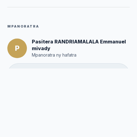
MPANORATRA
Pasitera RANDRIAMALALA Emmanuel
P
mivady
Mpanoratra ny hafatra
Posté par :
Editor