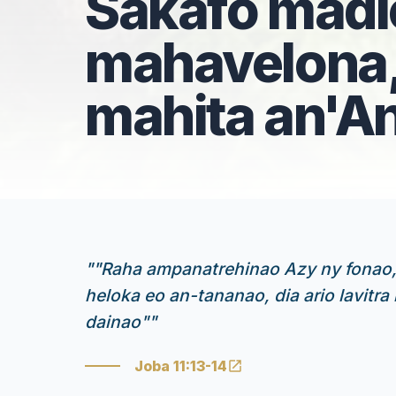
Sakafo madi
mahavelona,
mahita an'A
"
"Raha ampanatrehinao Azy ny fonao, 
heloka eo an-tananao, dia ario lavitra 
dainao"
"
Joba 11:13-14