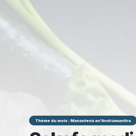
Thème du mois : Manantenà an'Andriamanitra