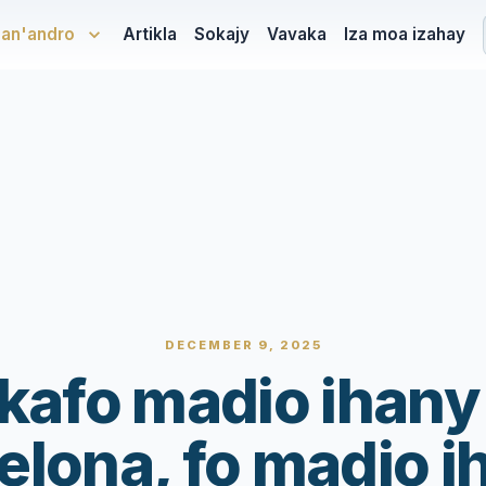
san'andro
Artikla
Sokajy
Vavaka
Iza moa izahay
DECEMBER 9, 2025
kafo madio ihany
lona, fo madio i