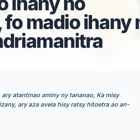
o ihany no
 fo madio ihany 
ndriamanitra
ary atantinao aminy ny tananao, Ka misy
izany, ary aza avela hisy ratsy hitoetra ao an-