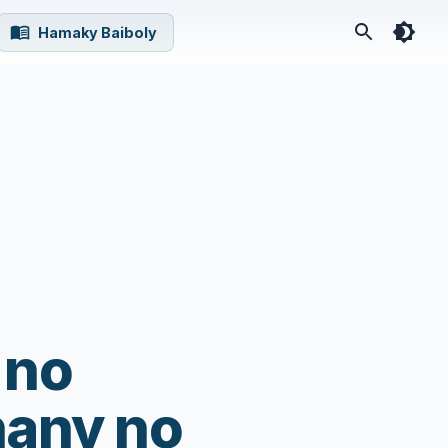
Hamaky Baiboly
 no
hany no