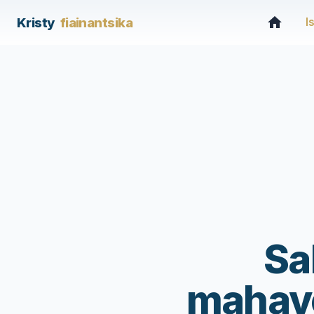
Kristy
fiainantsika
I
Sa
mahave