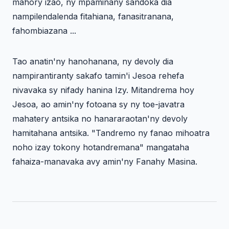
mahory izao, ny mpaminany sandoka dia
nampilendalenda fitahiana, fanasitranana,
fahombiazana ...
Tao anatin'ny hanohanana, ny devoly dia
nampirantiranty sakafo tamin'i Jesoa rehefa
nivavaka sy nifady hanina Izy. Mitandrema hoy
Jesoa, ao amin'ny fotoana sy ny toe-javatra
mahatery antsika no hanararaotan'ny devoly
hamitahana antsika. "Tandremo ny fanao mihoatra
noho izay tokony hotandremana" mangataha
fahaiza-manavaka avy amin'ny Fanahy Masina.