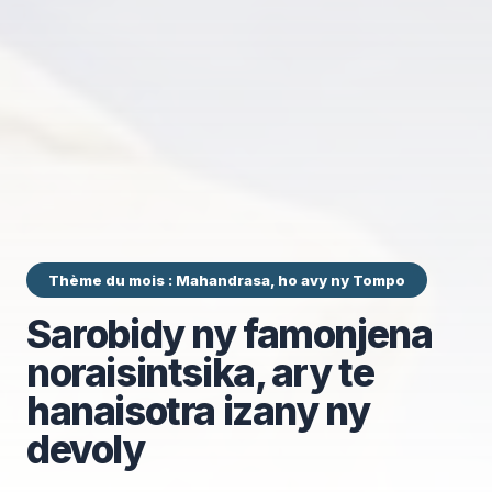
Thème du mois : Mahandrasa, ho avy ny Tompo
Sarobidy ny famonjena
noraisintsika, ary te
hanaisotra izany ny
devoly