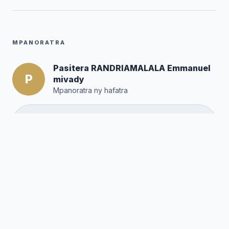
MPANORATRA
Pasitera RANDRIAMALALA Emmanuel
P
mivady
Mpanoratra ny hafatra
Posté par :
Editor