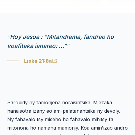
"
Hoy Jesoa : "Mitandrema, fandrao ho
voafitaka ianareo; ..."
"
Lioka 21:8a
Sarobidy ny famonjena noraisintsika. Miezaka
hanaisotra izany eo am-pelatanantsika ny devoly.
Ny fahavalo tsy miseho ho fahavalo mihitsy fa
mitonona ho namana mamonjy. Koa amin'izao andro