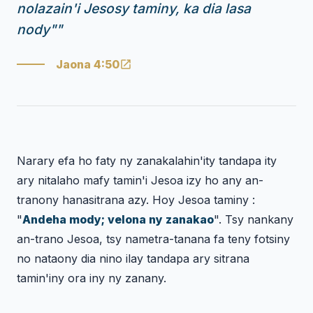
nolazain'i Jesosy taminy, ka dia lasa
nody"
"
Jaona 4:50
Narary efa ho faty ny zanakalahin'ity tandapa ity
ary nitalaho mafy tamin'i Jesoa izy ho any an-
tranony hanasitrana azy. Hoy Jesoa taminy :
"
Andeha mody; velona ny zanakao
". Tsy nankany
an-trano Jesoa, tsy nametra-tanana fa teny fotsiny
no nataony dia nino ilay tandapa ary sitrana
tamin'iny ora iny ny zanany.