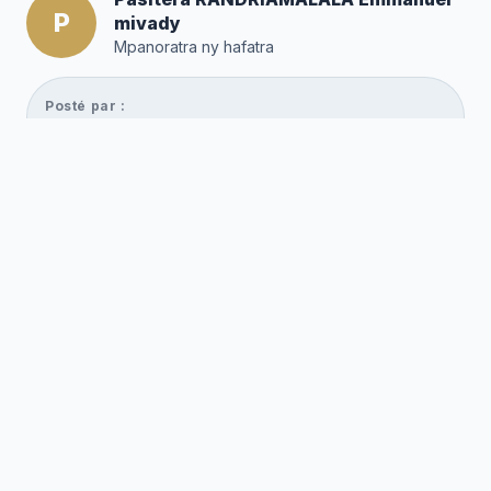
P
mivady
Mpanoratra ny hafatra
Posté par :
Editor