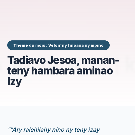
Thème du mois : Velon'ny finoana ny mpino
Tadiavo Jesoa, manan-
teny hambara aminao
Izy
"
"Ary ralehilahy nino ny teny izay