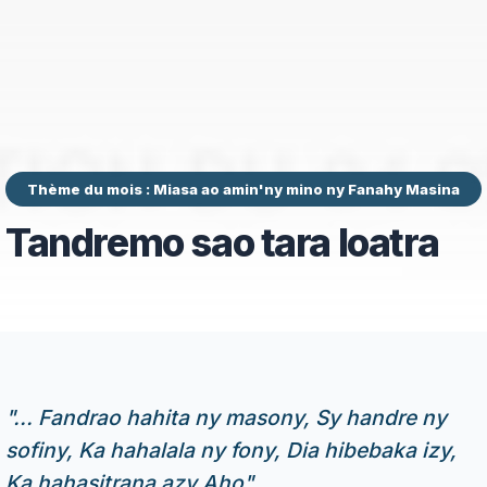
Thème du mois : Miasa ao amin'ny mino ny Fanahy Masina
Tandremo sao tara loatra
"
... Fandrao hahita ny masony, Sy handre ny
sofiny, Ka hahalala ny fony, Dia hibebaka izy,
Ka hahasitrana azy Aho
"