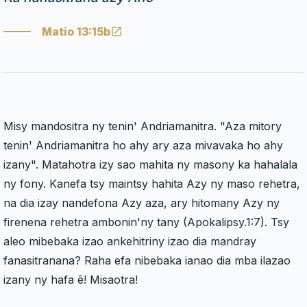
Matio 13:15b
Misy mandositra ny tenin' Andriamanitra. "Aza mitory
tenin' Andriamanitra ho ahy ary aza mivavaka ho ahy
izany". Matahotra izy sao mahita ny masony ka hahalala
ny fony. Kanefa tsy maintsy hahita Azy ny maso rehetra,
na dia izay nandefona Azy aza, ary hitomany Azy ny
firenena rehetra ambonin'ny tany (Apokalipsy.1:7). Tsy
aleo mibebaka izao ankehitriny izao dia mandray
fanasitranana? Raha efa nibebaka ianao dia mba ilazao
izany ny hafa ê! Misaotra!