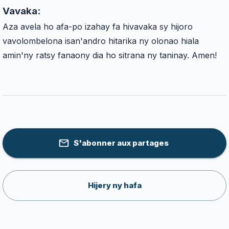
Vavaka:
Aza avela ho afa-po izahay fa hivavaka sy hijoro
vavolombelona isan'andro hitarika ny olonao hiala
amin'ny ratsy fanaony dia ho sitrana ny taninay. Amen!
S'abonner aux partages
Hijery ny hafa