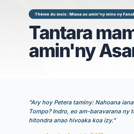
Thème du mois : Miasa ao amin'ny mino ny Fana
Tantara mam
amin'ny Asa
"
Ary hoy Petera taminy: Nahoana ianar
Tompo? Indro, eo am-baravarana ny to
hitondra anao hivoaka koa izy.
"