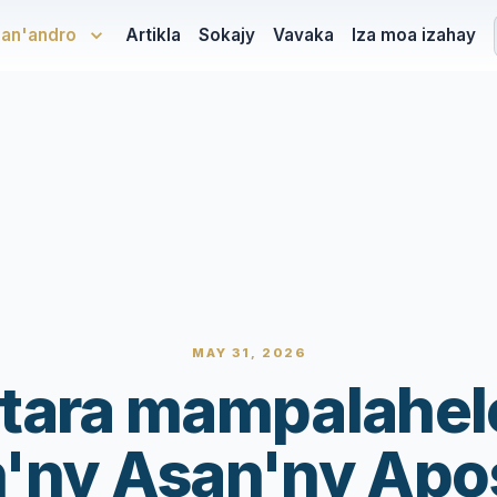
san'andro
Artikla
Sokajy
Vavaka
Iza moa izahay
MAY 31, 2026
tara mampalahel
'ny Asan'ny Apo