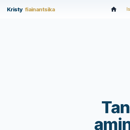
Kristy
fiainantsika
I
Tan
amin