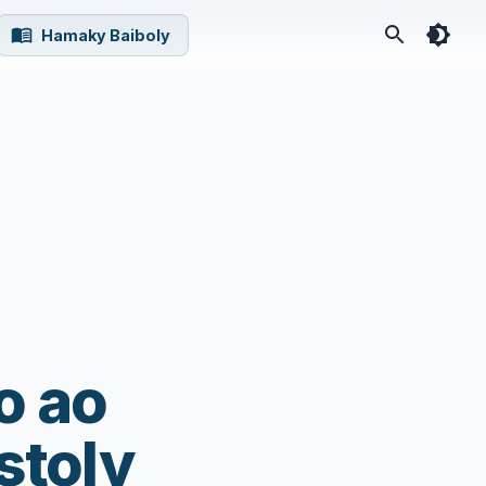
Hamaky Baiboly
o ao
stoly