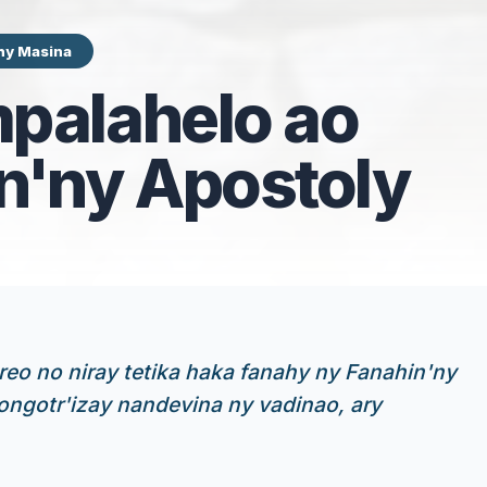
hy Masina
palahelo ao
n'ny Apostoly
eo no niray tetika haka fanahy ny Fanahin'ny
ngotr'izay nandevina ny vadinao, ary