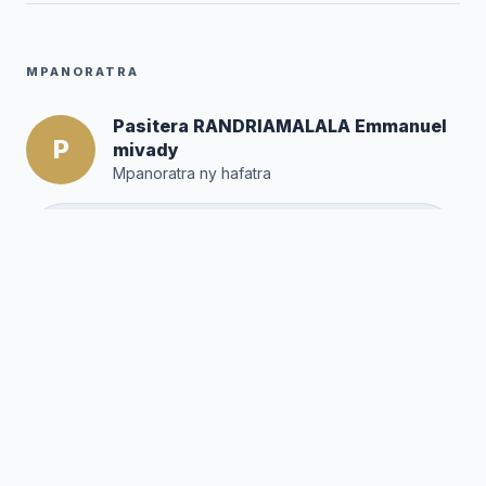
MPANORATRA
Pasitera RANDRIAMALALA Emmanuel
P
mivady
Mpanoratra ny hafatra
Posté par :
Editor