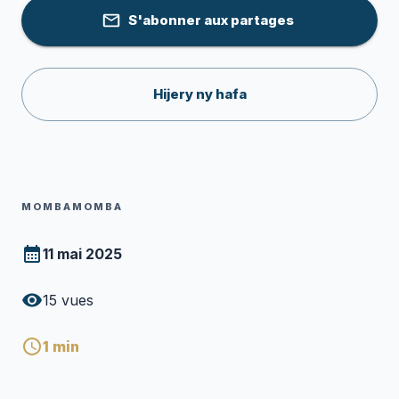
S'abonner aux partages
Hijery ny hafa
MOMBAMOMBA
11 mai 2025
15
vues
1
min