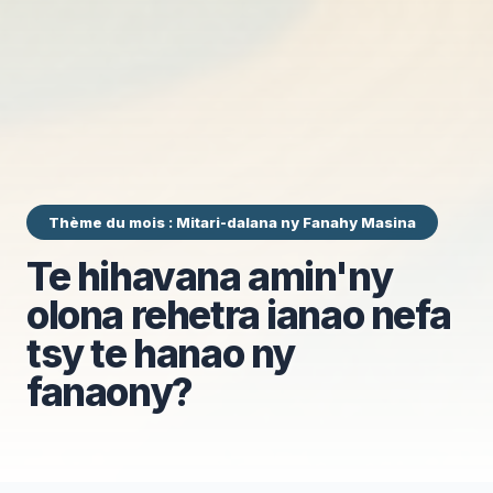
Thème du mois : Mitari-dalana ny Fanahy Masina
Te hihavana amin'ny
olona rehetra ianao nefa
tsy te hanao ny
fanaony?