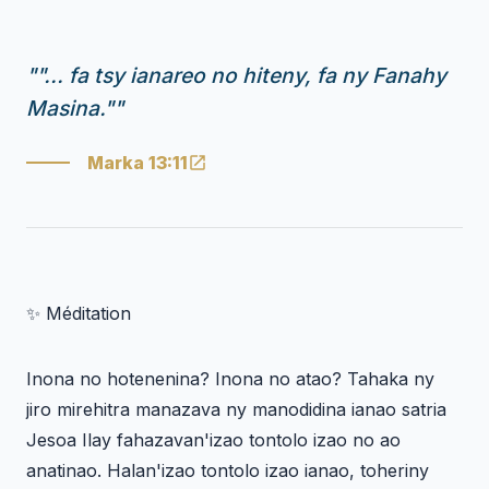
"
"... fa tsy ianareo no hiteny, fa ny Fanahy
Masina."
"
Marka 13:11
✨ Méditation
Inona no hotenenina? Inona no atao? Tahaka ny
jiro mirehitra manazava ny manodidina ianao satria
Jesoa Ilay fahazavan'izao tontolo izao no ao
anatinao. Halan'izao tontolo izao ianao, toheriny