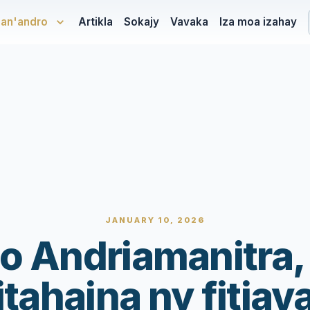
san'andro
Artikla
Sokajy
Vavaka
Iza moa izahay
JANUARY 10, 2026
o Andriamanitra,
tahaina ny fitiav