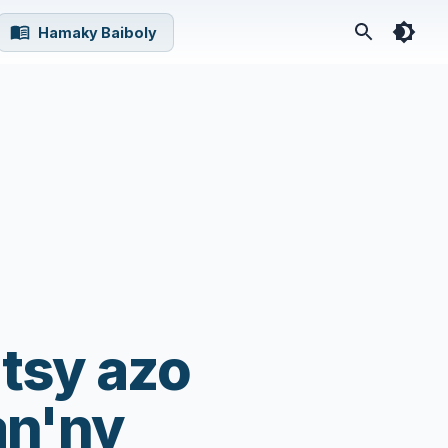
Hamaky Baiboly
 tsy azo
an'ny