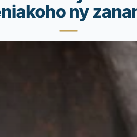
eniakoho ny zana