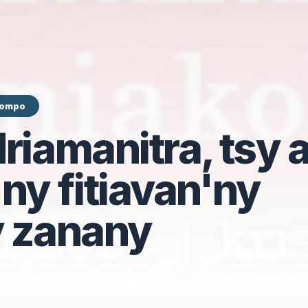
 Tompo
riamanitra, tsy 
ny fitiavan'ny
y zanany