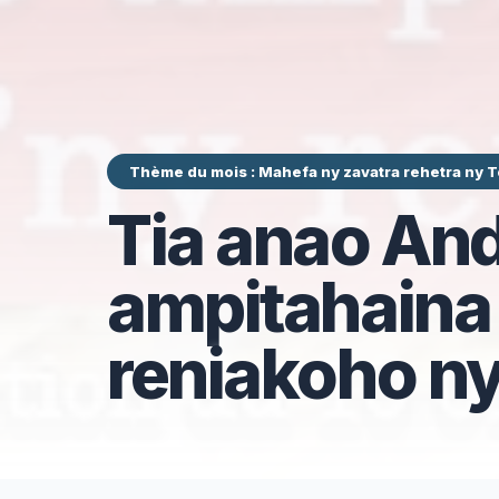
Thème du mois : Mahefa ny zavatra rehetra ny
Tia anao And
ampitahaina 
reniakoho n