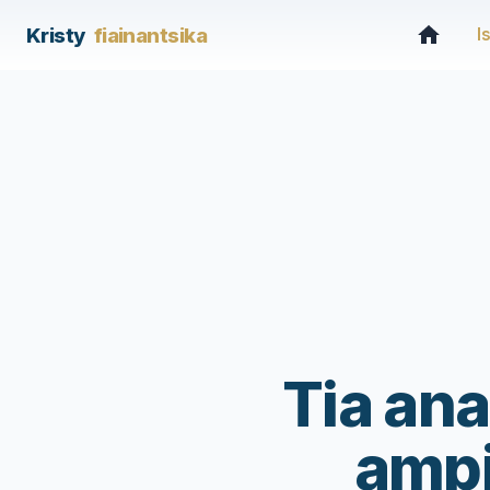
Kristy
fiainantsika
I
Tia ana
ampi