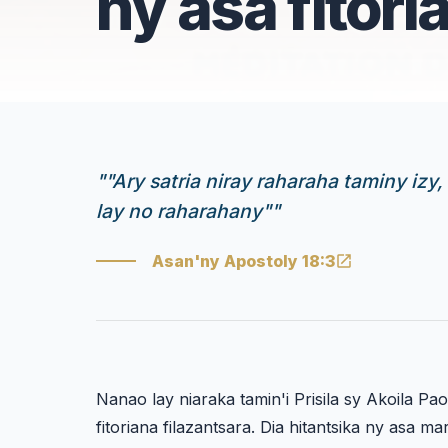
ny asa fitori
"
"Ary satria niray raharaha taminy izy
lay no raharahany"
"
Asan'ny Apostoly 18:3
Nanao lay niaraka tamin'i Prisila sy Akoila P
fitoriana filazantsara. Dia hitantsika ny asa m