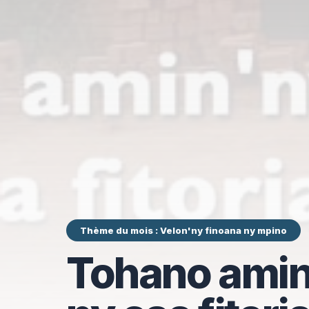
Thème du mois : Velon'ny finoana ny mpino
Tohano amin'