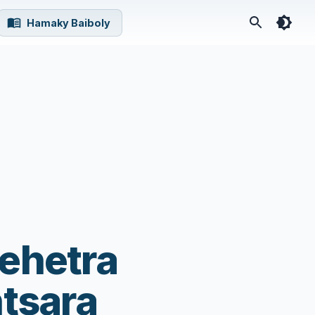
Hamaky Baiboly
rehetra
ntsara