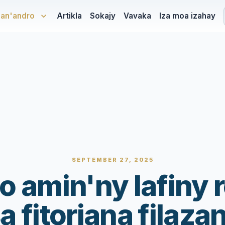
san'andro
Artikla
Sokajy
Vavaka
Iza moa izahay
SEPTEMBER 27, 2025
 amin'ny lafiny 
a fitoriana filaza