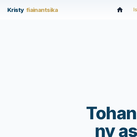
Kristy
fiainantsika
I
Tohano
ny as