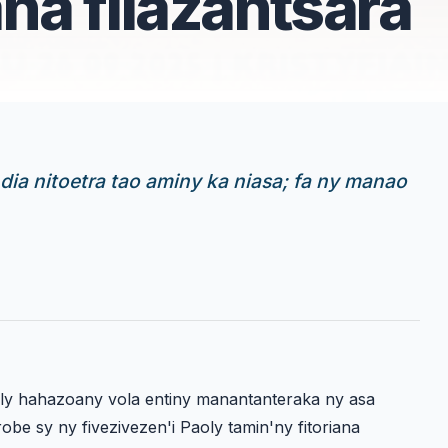
ana filazantsara
, dia nitoetra tao aminy ka niasa; fa ny manao
aoly hahazoany vola entiny manantanteraka ny asa
arobe sy ny fivezivezen'i Paoly tamin'ny fitoriana