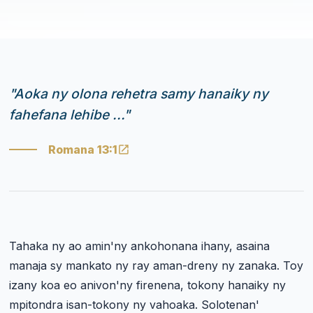
"
Aoka ny olona rehetra samy hanaiky ny
fahefana lehibe ...
"
Romana 13:1
Tahaka ny ao amin'ny ankohonana ihany, asaina
manaja sy mankato ny ray aman-dreny ny zanaka. Toy
izany koa eo anivon'ny firenena, tokony hanaiky ny
mpitondra isan-tokony ny vahoaka. Solotenan'