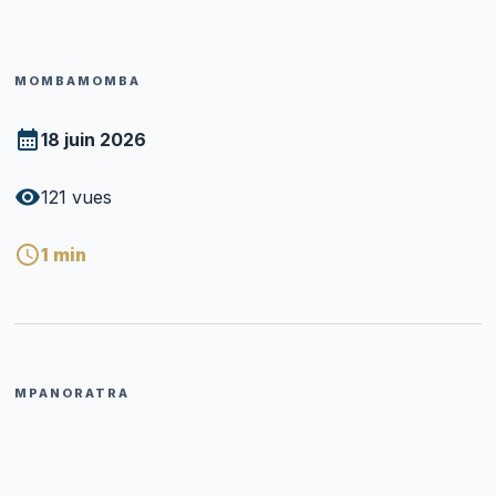
MOMBAMOMBA
18 juin 2026
121
vues
1
min
MPANORATRA
Pasitera RANDRIAMALALA Emmanuel
P
mivady