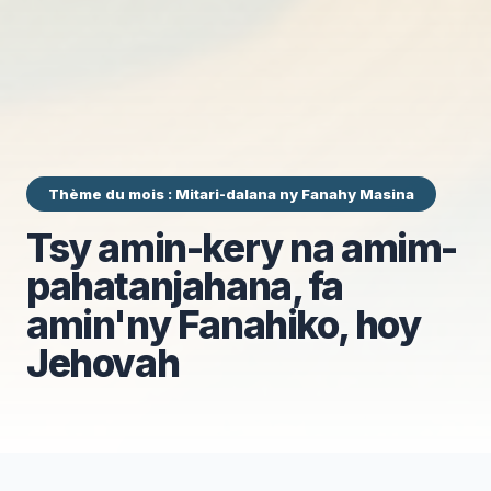
Thème du mois : Mitari-dalana ny Fanahy Masina
Tsy amin-kery na amim-
pahatanjahana, fa
amin'ny Fanahiko, hoy
Jehovah