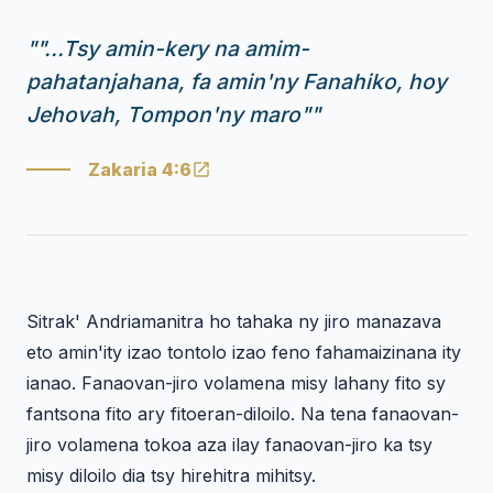
"
"...Tsy amin-kery na amim-
pahatanjahana, fa amin'ny Fanahiko, hoy
Jehovah, Tompon'ny maro"
"
Zakaria 4:6
Sitrak' Andriamanitra ho tahaka ny jiro manazava
eto amin'ity izao tontolo izao feno fahamaizinana ity
ianao. Fanaovan-jiro volamena misy lahany fito sy
fantsona fito ary fitoeran-diloilo. Na tena fanaovan-
jiro volamena tokoa aza ilay fanaovan-jiro ka tsy
misy diloilo dia tsy hirehitra mihitsy.