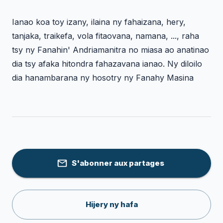
Ianao koa toy izany, ilaina ny fahaizana, hery,
tanjaka, traikefa, vola fitaovana, namana, ..., raha
tsy ny Fanahin' Andriamanitra no miasa ao anatinao
dia tsy afaka hitondra fahazavana ianao. Ny diloilo
dia hanambarana ny hosotry ny Fanahy Masina
S'abonner aux partages
Hijery ny hafa