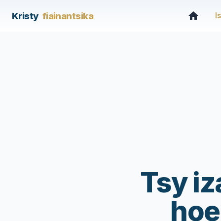
Kristy
fiainantsika
I
Tsy i
hoe