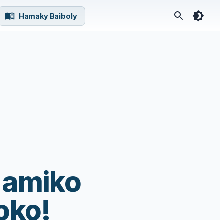
Hamaky Baiboly
 amiko
oko!