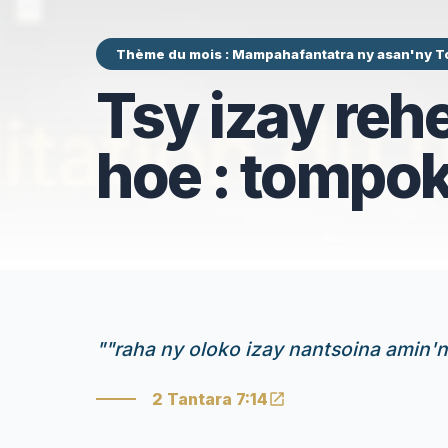
Thème du mois : Mampahafantatra ny asan'ny T
Tsy izay reh
hoe : tompo
"
"raha ny oloko izay nantsoina amin'ny
2 Tantara 7:14