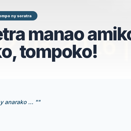
ompo ny soratra
etra manao amik
ko, tompoko!
 anarako ... "
"