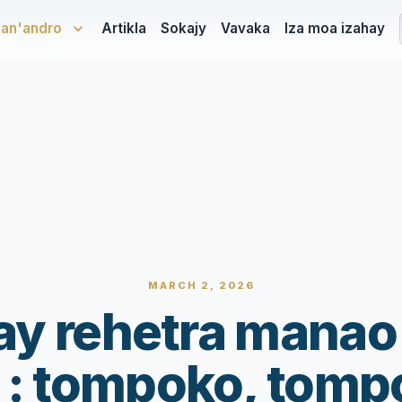
san'andro
Artikla
Sokajy
Vavaka
Iza moa izahay
MARCH 2, 2026
zay rehetra manao
 : tompoko, tomp