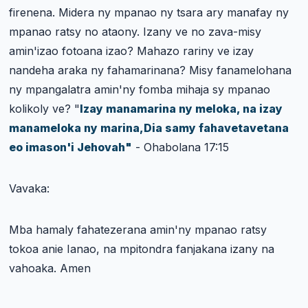
firenena. Midera ny mpanao ny tsara ary manafay ny
mpanao ratsy no ataony. Izany ve no zava-misy
amin'izao fotoana izao? Mahazo rariny ve izay
nandeha araka ny fahamarinana? Misy fanamelohana
ny mpangalatra amin'ny fomba mihaja sy mpanao
kolikoly ve? "
Izay manamarina ny meloka, na izay
manameloka ny marina,Dia samy fahavetavetana
eo imason'i Jehovah"
-
Ohabolana 17:15
Vavaka:
Mba hamaly fahatezerana amin'ny mpanao ratsy
tokoa anie Ianao, na mpitondra fanjakana izany na
vahoaka. Amen