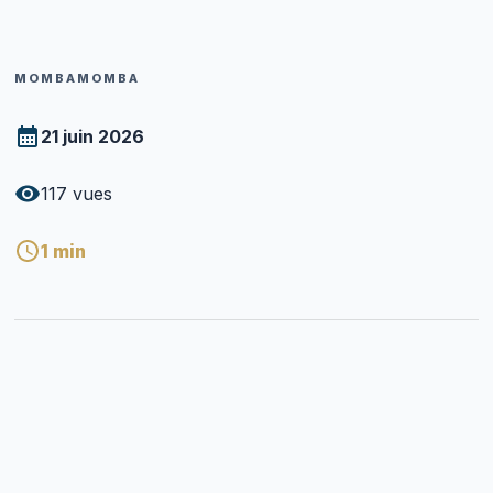
MOMBAMOMBA
21 juin 2026
117
vues
1
min
MPANORATRA
Pasitera RANDRIAMALALA Emmanuel
P
mivady
Mpanoratra ny hafatra