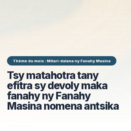
Thème du mois : Mitari-dalana ny Fanahy Masina
Tsy matahotra tany
efitra sy devoly maka
fanahy ny Fanahy
Masina nomena antsika