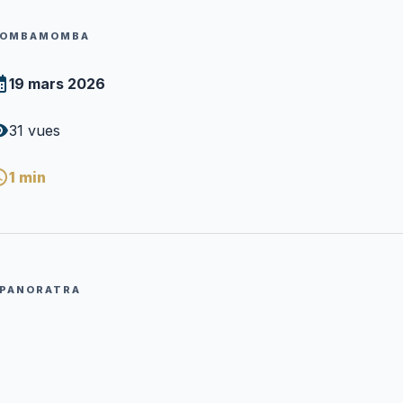
OMBAMOMBA
19 mars 2026
31
vues
1
min
PANORATRA
Pasitera RANDRIAMALALA Emmanuel mivady
P
Mpanoratra ny hafatra