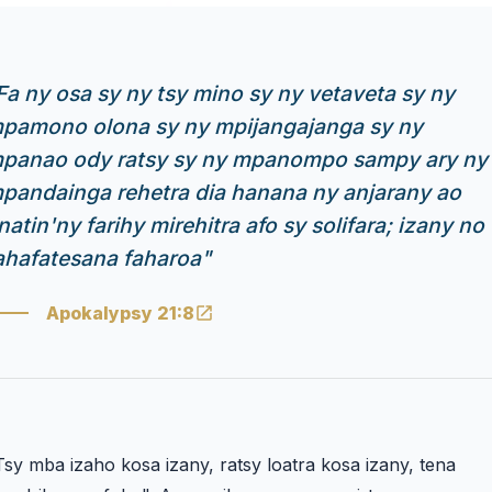
Fa ny osa sy ny tsy mino sy ny vetaveta sy ny
pamono olona sy ny mpijangajanga sy ny
panao ody ratsy sy ny mpanompo sampy ary ny
pandainga rehetra dia hanana ny anjarany ao
natin'ny farihy mirehitra afo sy solifara; izany no
ahafatesana faharoa
"
Apokalypsy 21:8
Tsy mba izaho kosa izany, ratsy loatra kosa izany, tena