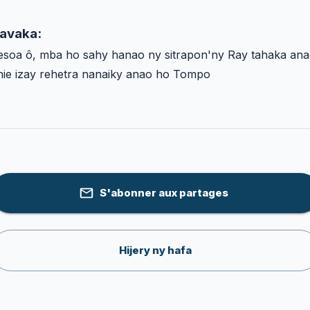
avaka:
esoa ô, mba ho sahy hanao ny sitrapon'ny Ray tahaka an
nie izay rehetra nanaiky anao ho Tompo
S'abonner aux partages
Hijery ny hafa