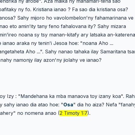
endrika ny afobe". Aza maika ny manamari-tena sao
oafitaky ny fo. Kristiana ianao ? Fa sao dia kristiana osa?
anosa? Sahy mijoro ho vavolombelon'ny fahamarinana ve
anao eto amin'ity tany feno fahalovana ity? Sahy mizara
min'ireo noana sy tsy manan-kitafy ary latsaka an-kateren
e ianao araka ny tenin'i Jesoa hoe: "noana Aho ...
angetaheta Aho ...". Sahy nanao tahaka ilay Samaritana tsa
anahy namonjy ilay azon'ny jiolahy ve ianao?
oy Izy : "Mandehana ka mba manaova toy izany koa". Rah
sy sahy ianao dia atao hoe: "
Osa
" dia ho aiza? Nefa "fanah
ahery" no nomena anao (
2 Timoty 1:7
).