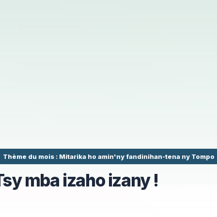
Thème du mois : Mitarika ho amin'ny fandinihan-tena ny Tompo
Tsy mba izaho izany !