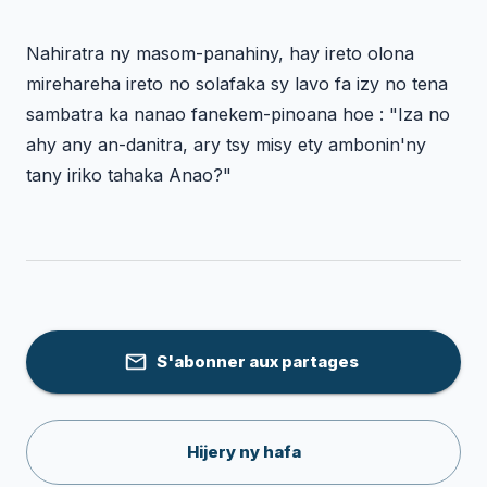
Nahiratra ny masom-panahiny, hay ireto olona
mirehareha ireto no solafaka sy lavo fa izy no tena
sambatra ka nanao fanekem-pinoana hoe : "Iza no
ahy any an-danitra, ary tsy misy ety ambonin'ny
tany iriko tahaka Anao?"
S'abonner aux partages
Hijery ny hafa