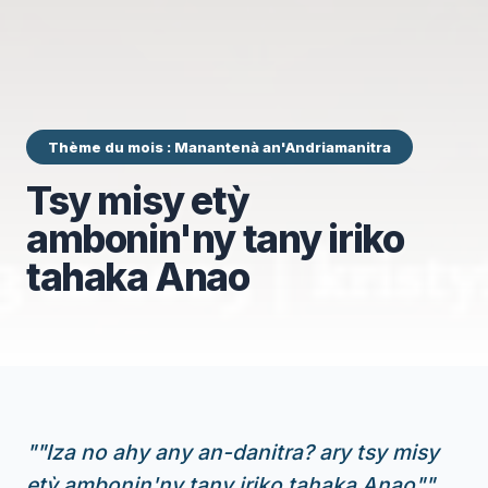
Thème du mois : Manantenà an'Andriamanitra
Tsy misy etỳ
ambonin'ny tany iriko
tahaka Anao
"
"Iza no ahy any an-danitra? ary tsy misy
etỳ ambonin'ny tany iriko tahaka Anao"
"