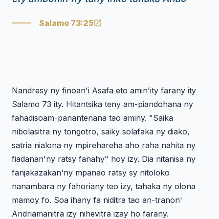
Salamo 73:25
Nandresy ny finoan'i Asafa eto amin'ity farany ity
Salamo 73 ity. Hitantsika teny am-piandohana ny
fahadisoam-panantenana tao aminy. "Saika
nibolasitra ny tongotro, saiky solafaka ny diako,
satria nialona ny mpirehareha aho raha nahita ny
fiadanan'ny ratsy fanahy" hoy izy. Dia nitanisa ny
fanjakazakan'ny mpanao ratsy sy nitoloko
nanambara ny fahoriany teo izy, tahaka ny olona
mamoy fo. Soa ihany fa niditra tao an-tranon'
Andriamanitra izy nihevitra izay ho farany.