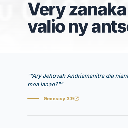
Very zanaka
valio ny ant
"
"Ary Jehovah Andriamanitra dia nian
moa ianao?"
"
Genesisy 3:9