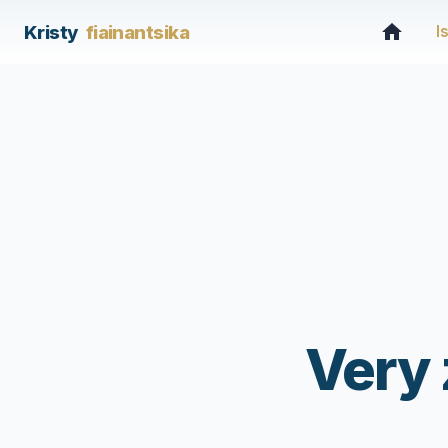
Kristy
fiainantsika
I
Very 