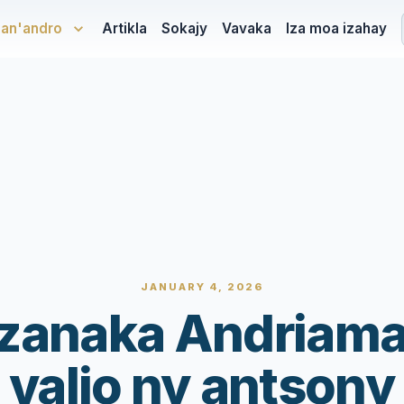
san'andro
Artikla
Sokajy
Vavaka
Iza moa izahay
JANUARY 4, 2026
zanaka Andriama
valio ny antsony