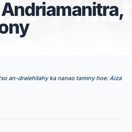
 Andriamanitra,
sony
tso an-dralehilahy ka nanao taminy hoe: Aiza