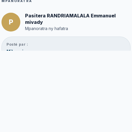
MPANORATRA
Pasitera RANDRIAMALALA Emmanuel
P
mivady
Mpanoratra ny hafatra
Posté par :
Mihossiraman