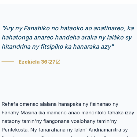
"
Ary ny Fanahiko no hataoko ao anatinareo, ka
hahatonga anareo handeha araka ny lalàko sy
hitandrina ny fitsipiko ka hanaraka azy
"
Ezekiela 36:27
Rehefa omenao alalana hanapaka ny fiainanao ny
Fanahy Masina dia mameno anao manontolo tahaka izay
nataony tamin'ny fiangonana voalohany tamin'ny
Pentekosta. Ny fanarahana ny lalan' Andriamanitra sy