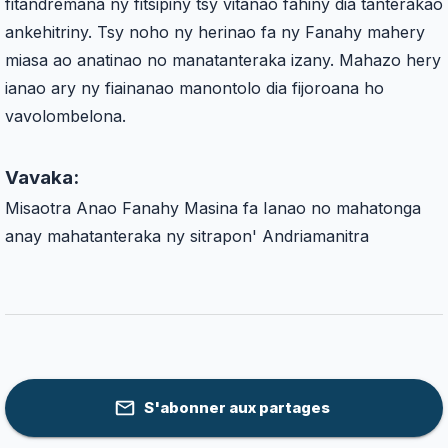
fitandremana ny fitsipiny tsy vitanao fahiny dia tanterakao
ankehitriny. Tsy noho ny herinao fa ny Fanahy mahery
miasa ao anatinao no manatanteraka izany. Mahazo hery
ianao ary ny fiainanao manontolo dia fijoroana ho
vavolombelona.
Vavaka:
Misaotra Anao Fanahy Masina fa Ianao no mahatonga
anay mahatanteraka ny sitrapon' Andriamanitra
S'abonner aux partages