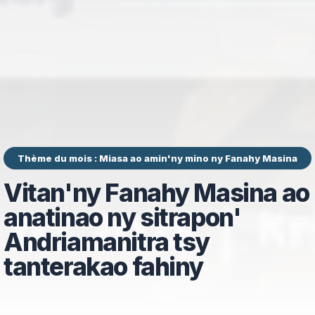
Thème du mois : Miasa ao amin'ny mino ny Fanahy Masina
Vitan'ny Fanahy Masina ao
anatinao ny sitrapon'
Andriamanitra tsy
tanterakao fahiny