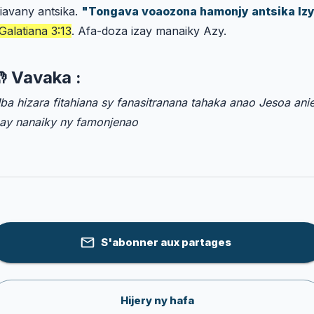
tiavany antsika.
"Tongava voaozona hamonjy antsika Iz
Galatiana 3:13
. Afa-doza izay manaiky Azy.
 Vavaka :
ba hizara fitahiana sy fanasitranana tahaka anao Jesoa ani
zay nanaiky ny famonjenao
S'abonner aux partages
Hijery ny hafa