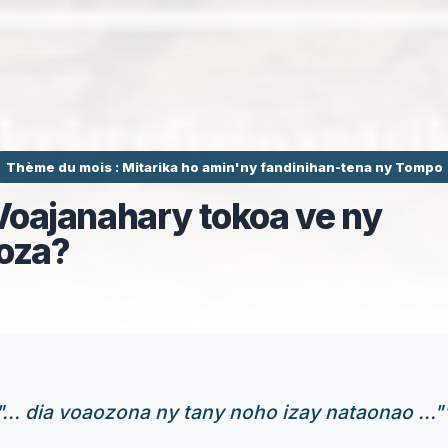
Thème du mois : Mitarika ho amin'ny fandinihan-tena ny Tompo
Voajanahary tokoa ve ny
loza?
"... dia voaozona ny tany noho izay nataonao ..."