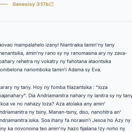
Genesisy 3:17b
aovao mampalahelo izany! Niantraika tamin'ny tany
nenantsika, amin'ny rano sy ny ranomasina ary ny zava-
oahary rehetra ny vokatry ny fahotana ataontsika
lombelona nanomboka tamin'i Adama sy Eva.
arary ny tany. Hoy ny fomba filazantsika : "loza
oajanahary". Dia Andriamanitra nahary ny lanitra sy ny tan
okoa ve no nahazy loza? Aza atolaka any amin'
ndriamanitra ny tsiny. Manan-tsiny, diso, nanohitra an'
ndriamanitra isika. Soa ihany fa noraisin'i Jesoa ho Azy ny
siny ka novonoina teo amin'ny hazo fijaliana Izy noho ny