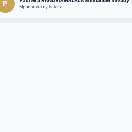
Pasitera RANDRIAMALALA Emmanuel mivady
P
Mpanoratra ny hafatra
Posté par :
Editor