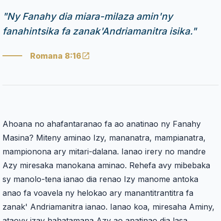
"
Ny Fanahy dia miara-milaza amin'ny
fanahintsika fa zanak'Andriamanitra isika.
"
Romana 8:16
Ahoana no ahafantaranao fa ao anatinao ny Fanahy
Masina? Miteny aminao Izy, mananatra, mampianatra,
mampionona ary mitari-dalana. Ianao irery no mandre
Azy miresaka manokana aminao. Rehefa avy mibebaka
sy manolo-tena ianao dia renao Izy manome antoka
anao fa voavela ny helokao ary manantitrantitra fa
zanak' Andriamanitra ianao. Ianao koa, miresaha Aminy,
ataovy izay hahatamana Azy ao anatinao dia lasa