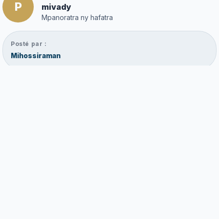
P
mivady
Mpanoratra ny hafatra
Posté par :
Mihossiraman