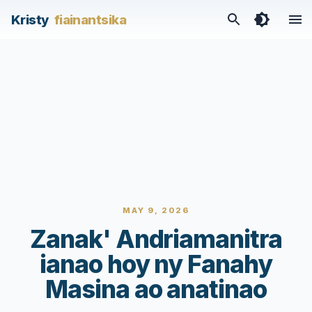
Kristy
fiainantsika
MAY 9, 2026
Zanak' Andriamanitra
ianao hoy ny Fanahy
Masina ao anatinao