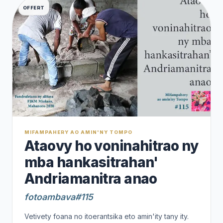
OFFERT
MIFAMPAHERY AO AMIN'NY TOMPO
Ataovy ho voninahitrao ny
mba hankasitrahan'
Andriamanitra anao
fotoambava#115
Vetivety foana no itoerantsika eto amin'ity tany ity.