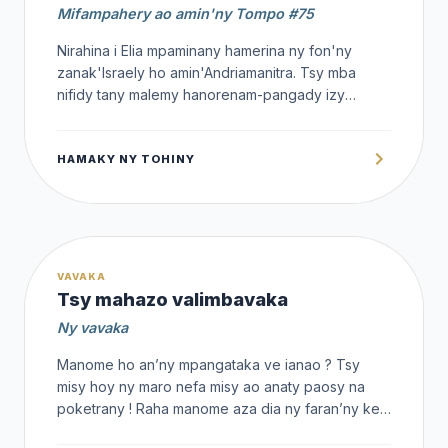
Mifampahery ao amin'ny Tompo #75
Nirahina i Elia mpaminany hamerina ny fon'ny
zanak'Israely ho amin'Andriamanitra. Tsy mba
nifidy tany malemy hanorenam-pangady izy
manoloana izany iraka izany. Nomba azy
Andriamanitra tamin'ny fanantanterahany izany asa
HAMAKY NY TOHINY
sarotra nomena azy izany
1,000 Ar
VAVAKA
Tsy mahazo valimbavaka
Ny vavaka
Manome ho an’ny mpangataka ve ianao ? Tsy
misy hoy ny maro nefa misy ao anaty paosy na
poketrany ! Raha manome aza dia ny faran’ny kely
indrindra no atolotra mba hialany haingana arahina