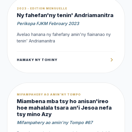
1,000 Ar
2023 - EDITION MENSUELLE
Ny fahefan'ny tenin' Andriamanitra
Perikopa FJKM Febroary 2023
Avelao hanana ny fahefany amin'ny fiainanao ny
tenin' Andriamanitra
HAMAKY NY TOHINY
OFFERT
MIFAMPAHERY AO AMIN'NY TOMPO
Miambena mba tsy ho anisan'ireo
hoe mahalala tsara an'i Jesoa nefa
tsy mino Azy
Mifampahery ao amin'ny Tompo #67