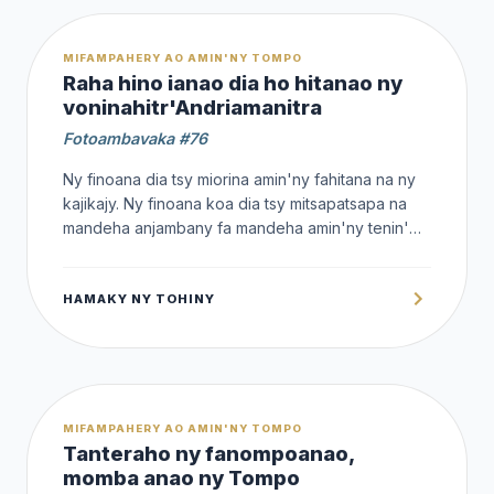
OFFERT
MIFAMPAHERY AO AMIN'NY TOMPO
Raha hino ianao dia ho hitanao ny
voninahitr'Andriamanitra
Fotoambavaka #76
Ny finoana dia tsy miorina amin'ny fahitana na ny
kajikajy. Ny finoana koa dia tsy mitsapatsapa na
mandeha anjambany fa mandeha amin'ny tenin'
Andriamanitra : "Koa ny finoana dia avy amin'ny
tori-teny, ary ny tori-teny kosa avy amin'ny tenin'i
HAMAKY NY TOHINY
Kristy". - Romana 10:17
OFFERT
MIFAMPAHERY AO AMIN'NY TOMPO
Tanteraho ny fanompoanao,
momba anao ny Tompo