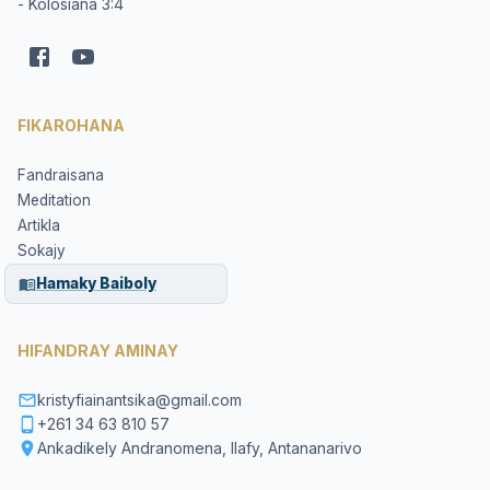
- Kolosiana 3:4
FIKAROHANA
Fandraisana
Meditation
Artikla
Sokajy
Hamaky Baiboly
HIFANDRAY AMINAY
kristyfiainantsika@gmail.com
+261 34 63 810 57
Ankadikely Andranomena, Ilafy, Antananarivo