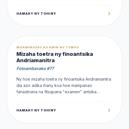
rehefa mahafinaritra ilay fanompoana an'
Andriamanitra dia atao fa raha ao anaty fahaterena
HAMAKY NY TOHINY
dia hoe aleo aloha hisento kely, na aleo aloha
hijanona kely! Tsy ara-tsoratra Masina izany!
OFFERT
MIFAMPAHERY AO AMIN'NY TOMPO
Mizaha toetra ny finoantsika
Andriamanitra
Fotoambavaka #77
Ny hoe mizaha toetra ny finoantsika Andriamanitra
dia azo adika ihany koa hoe mampanao
fanadinana na fitsapana "examen" antsika
Andriamanitra. Ny tanjony amin'izany dia ny
hahamafy, hampahatanjaka ny finoantsika Azy "ka
HAMAKY NY TOHINY
ho lehilahy lehibe, mahatratra ny ohatry ny
halehiben'ny fahafenoan'i Kristy" - Efesiana 4:13
MG1865