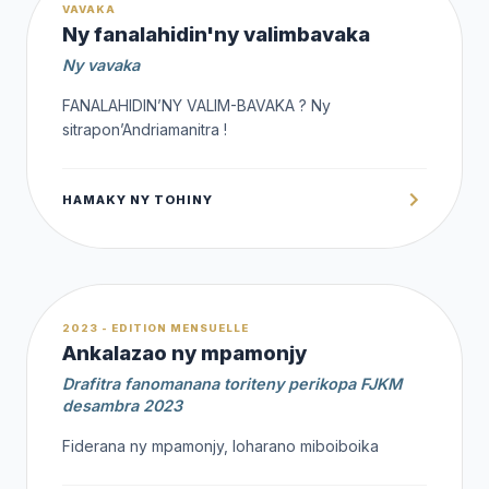
1,000 Ar
VAVAKA
Ny fanalahidin'ny valimbavaka
Ny vavaka
FANALAHIDIN’NY VALIM-BAVAKA ? Ny
sitrapon’Andriamanitra !
HAMAKY NY TOHINY
1,000 Ar
2023 - EDITION MENSUELLE
Ankalazao ny mpamonjy
Drafitra fanomanana toriteny perikopa FJKM
desambra 2023
Fiderana ny mpamonjy, loharano miboiboika