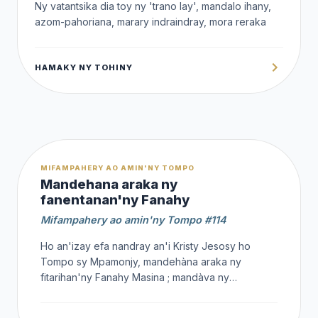
Ny vatantsika dia toy ny 'trano lay', mandalo ihany,
azom-pahoriana, marary indraindray, mora reraka
HAMAKY NY TOHINY
OFFERT
MIFAMPAHERY AO AMIN'NY TOMPO
Mandehana araka ny
fanentanan'ny Fanahy
Mifampahery ao amin'ny Tompo #114
Ho an'izay efa nandray an'i Kristy Jesosy ho
Tompo sy Mpamonjy, mandehàna araka ny
fitarihan'ny Fanahy Masina ; mandàva ny
fitarihan'ny nofo