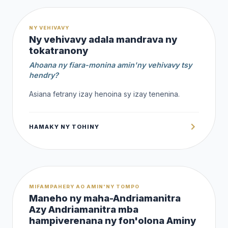
1,000 Ar
NY VEHIVAVY
Ny vehivavy adala mandrava ny
tokatranony
Ahoana ny fiara-monina amin'ny vehivavy tsy
hendry?
Asiana fetrany izay henoina sy izay tenenina.
HAMAKY NY TOHINY
OFFERT
MIFAMPAHERY AO AMIN'NY TOMPO
Maneho ny maha-Andriamanitra
Azy Andriamanitra mba
hampiverenana ny fon'olona Aminy