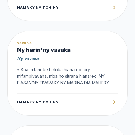
amin’ny teny hoe : « aza manelingelina sy
HAMAKY NY TOHINY
miverimberina aty intsony »
1,000 Ar
VAVAKA
Ny herin'ny vavaka
Ny vavaka
« Koa mifaneke heloka hianareo, ary
mifampivavaha, mba ho sitrana hianareo. NY
FIASAN’NY FIVAVAKY NY MARINA DIA MAHERY
INDRINDRA. Elia dia olona tahaka antsika ihany, ary
IZY NAHERY NIVAVAKA mba tsy hilatsahan’ny
HAMAKY NY TOHINY
ranonorana, dia tsy nilatsaka tamin’ny tany ny
ranonorana telo taona sy enim-bolana. Ary
nivavaka indray izy dia nandatsaka ranonorana ny
lanitra ka nahavokatra ny tany.” Jak. 5:16-18.