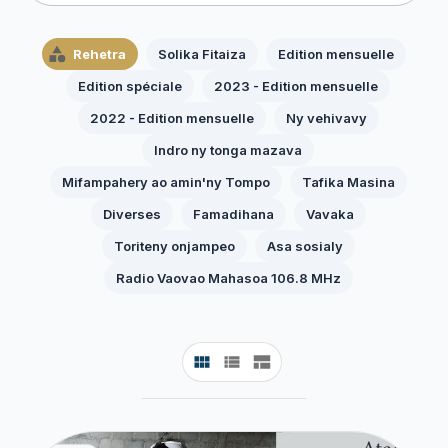
Rehetra
Solika Fitaiza
Edition mensuelle
Edition spéciale
2023 - Edition mensuelle
2022 - Edition mensuelle
Ny vehivavy
Indro ny tonga mazava
Mifampahery ao amin'ny Tompo
Tafika Masina
Diverses
Famadihana
Vavaka
Toriteny onjampeo
Asa sosialy
Radio Vaovao Mahasoa 106.8 MHz