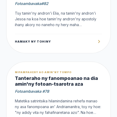
Fotoambavaka#82
Tsy tamin'ny andron'i Elia, na tamin'ny andron'i
Jesoa na koa hoe tamin'ny andron'ny apostoly
ihany akory no naneho ny hery maha
Andriamanitra Azy Andriamanitra fa maika aza ary
amin'izao andron'ny Fanahy Masina izao.
HAMAKY NY TOHINY
OFFERT
MIFAMPAHERY AO AMIN'NY TOMPO
Tanteraho ny fanompoanao na dia
amin'ny fotoan-tsarotra aza
Fotoambavaka #78
Matetika satrintsika hilamindamina rehefa manao
ny asa fanompoana an' Andriamanitra, toy ny hoe:
"ny adidy vita ny fahafinaretana azo". Na hoe