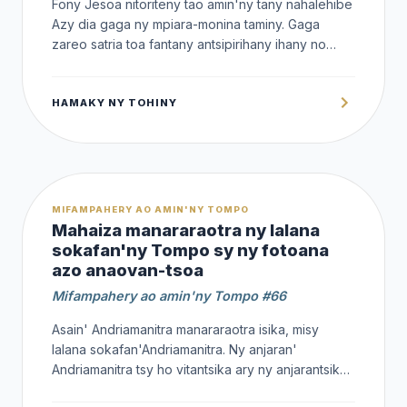
Fony Jesoa nitoriteny tao amin'ny tany nahalehibe
Azy dia gaga ny mpiara-monina taminy. Gaga
zareo satria toa fantany antsipirihany ihany no
momba an'i Jesoa (ny ray amand-dreniny, ny
rahalahiny, ny anabaviny, sns) kenefa tsy nahalala
HAMAKY NY TOHINY
(tsy nino) Azy ho Andriamanitra
OFFERT
MIFAMPAHERY AO AMIN'NY TOMPO
Mahaiza manararaotra ny lalana
sokafan'ny Tompo sy ny fotoana
azo anaovan-tsoa
Mifampahery ao amin'ny Tompo #66
Asain' Andriamanitra manararaotra isika, misy
lalana sokafan'Andriamanitra. Ny anjaran'
Andriamanitra tsy ho vitantsika ary ny anjarantsika
tsy ho ataon' Andriamanitra