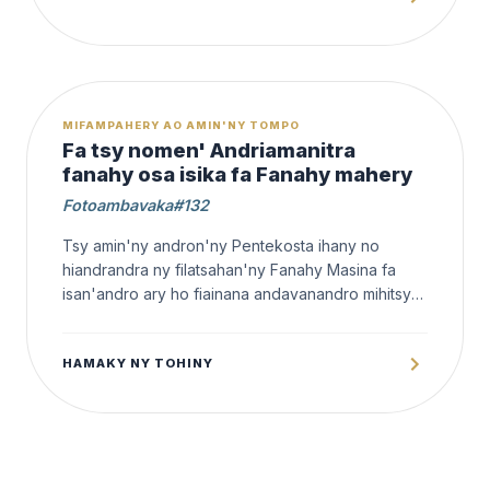
OFFERT
MIFAMPAHERY AO AMIN'NY TOMPO
Fa tsy nomen' Andriamanitra
fanahy osa isika fa Fanahy mahery
Fotoambavaka#132
Tsy amin'ny andron'ny Pentekosta ihany no
hiandrandra ny filatsahan'ny Fanahy Masina fa
isan'andro ary ho fiainana andavanandro mihitsy
izany
HAMAKY NY TOHINY