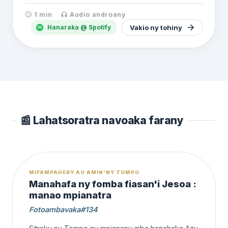
1
min
Audio androany
Vakio ny tohiny
Hanaraka @ Spotify
📰 Lahatsoratra navoaka farany
OFFERT
MIFAMPAHERY AO AMIN'NY TOMPO
Manahafa ny fomba fiasan'i Jesoa :
manao mpianatra
Fotoambavaka#134