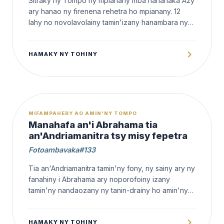
Sitraky ny Tompo ny mpianany mba hanahaka Azy
ary hanao ny firenena rehetra ho mpianany. 12
lahy no novolavolainy tamin'izany hanambara ny
filazantsara ankoatra ny asa fanasitranana,
fanafahana sy fitoriana teny.
HAMAKY NY TOHINY
OFFERT
MIFAMPAHERY AO AMIN'NY TOMPO
Manahafa an'i Abrahama tia
an'Andriamanitra tsy misy fepetra
Fotoambavaka#133
Tia an'Andriamanitra tamin'ny fony, ny sainy ary ny
fanahiny i Abrahama ary noporofoiny izany
tamin'ny nandaozany ny tanin-drainy ho amin'ny
tany izay mbola tsy fantany noho ny
antson'Andriamanitra.
HAMAKY NY TOHINY