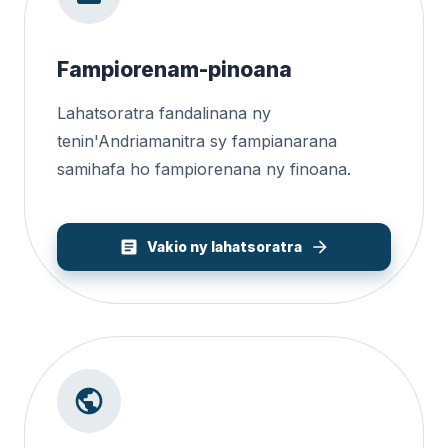
Fampiorenam-pinoana
Lahatsoratra fandalinana ny
tenin'Andriamanitra sy fampianarana
samihafa ho fampiorenana ny finoana.
Vakio ny lahatsoratra