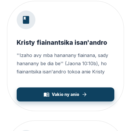
Kristy fiainantsika isan'andro
''Izaho avy mba hananany fiainana, sady
hananany be dia be'' (Jaona 10:10b), ho
fiainantsika isan'andro tokoa anie Kristy
Vakio ny anio