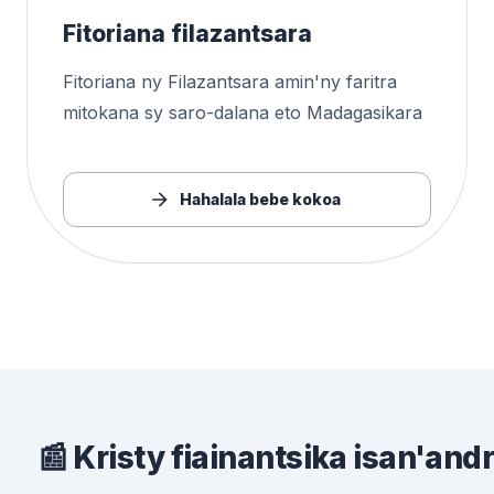
Fitoriana filazantsara
Fitoriana ny Filazantsara amin'ny faritra
mitokana sy saro-dalana eto Madagasikara
Hahalala bebe kokoa
📰 Kristy fiainantsika isan'and